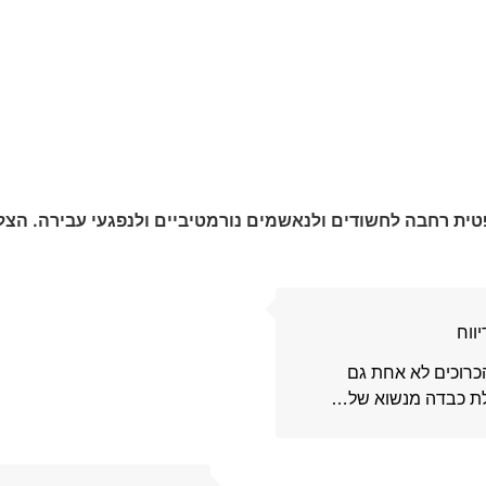
הצלחות המשרד
25 שנות ניסיון. מאות לקוחות. אינספור תודות
ת רחבה לחשודים ולנאשמים נורמטיביים ולנפגעי עבירה. הצלח
1
ווח
הכרוכים לא אחת גם
ולת כבדה מנשוא של…