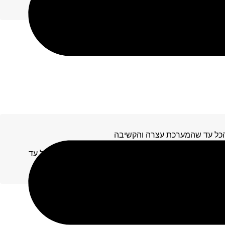
עיר, נורמטיבי, לוחם לשעבר ובאותם ימים…
כל עד שהמערכת עצרה והקשיבה
שוטר | ייצוג שוטרים ועובדי מדינה כמעט איבד את הכל עד
סיפור של אחיקם (שם בדוי כמובן) –…