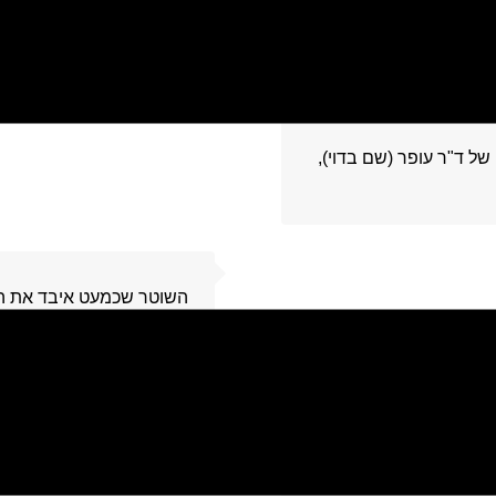
רגעי מהחיים. ערן, בחור צ
5
 של ד"ר עופר (שם בדוי),
6
השוטר שכמעט איבד את ה
ביטול כתב אישום משמעתי ל
שהמערכת עצרה והקשיבה ה
7