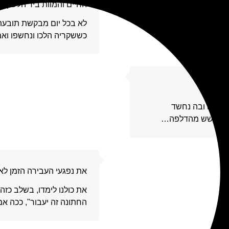
החיים והמוות ביד הלשון
כששקריה הלכו ונחשפו ואמ
19
משטרה ובה נחשד
 והוא חשש מהדלפה…
20
את נפגעי העבירה הזמן ל
את כולנו לימדו, בשלב כזה
החתונה זה יעבור", ככה אמ