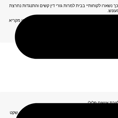
 כך נשארו לקוחותיי בבית למרות גזרי דין קשים והתנגדות נחרצת
עונש.
14702-09-25 של בית המשפט העליון דפיקות הלב המואצות באולם, השופט מקריא
סר בפועל", והמחשבה הראשונה היא על הפרידה מהמשפחה
ירת אישום פלילי
ורים ישראליים קטנים: סוף שבוע, ים, קפה שחור על גזייה, שקט