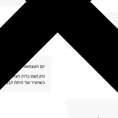
13
ם וגם כאלה אשר עומדים
ם בהם ביצע השוטר,…
14
יום העצמאות של נתן
נתן (שם בדוי) חצה את גיל 
כשהעיר עוד היתה לבנה. נ
15