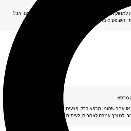
לא בכל יום מבקשת תובעת למחוק את תביעתה עליה עמדה בעקשנות משך 3 שנים. אבל
ון השופטים בה הלך והתערער, כך הבינה…
א מרפא
 או אחר שהזמן מרפא הכל, פצעים, מכאובים, פגיעות רגשיות, "עד
רו לנו וכך אמרנו לאחרים, לעיתים…