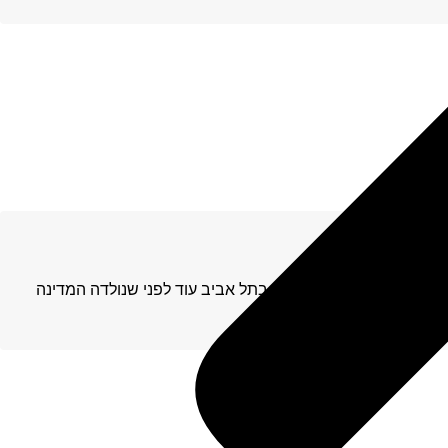
הגבורות, די מזמן. נתן נולד בתל אביב עוד לפני שנולדה המדינה
תן הוא איש חזק…