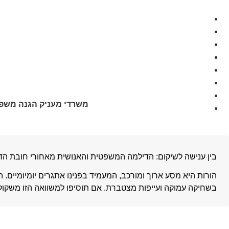
דלג
עו"ד עידית רייכרט
»
הצלחות המשרד
לתוכן
דף הבית
עו"ד עידית רייכרט
תחומי עיסוק
המלצות
פרסומים
הצלחות
מאמרים
משרדי מעניק הגנה משפטי
יצירת קשר
בין ענישה לשיקום: הדילמה המשפטית והאנושית מאחורי חובת הדי
הורות היא מסע ארוך ומורכב, המעמיד בפנינו אתגרים יומיומיים. 
בשחיקה עמוקה ועייפות מצטברת. אם תוסיפו למשוואה הזו משק