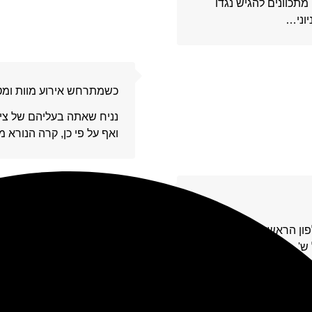
מתכוונים להגיש נגדו
יוני…
16
כשמתרחש אירוע מוות ומטי
נניח שאתה בעליהם של צימ
ואף על פי כן, קרה הנורא
17
ן הראשונה, לפני
 ש'…
18