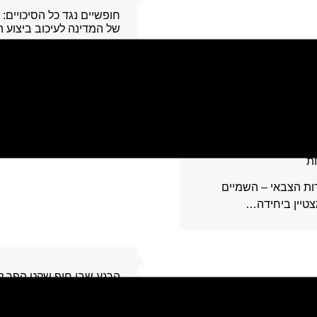
2
חופשיים נגד כל הסיכויים:
של המדינה לעיכוב ביצוע ה
עפה"ג 
את גזר הדין וקובע: "מא
כבר…
3
ת
ת הצבאי – השמיים
מצטיין ביחידה…
4
הרגע שבו חוף שקט הפך לז
זה התחיל כמו אינספור סיפ