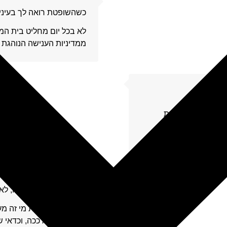
10
כשהשופטת רואה לך בעיניים
לא בכל יום מחליט בית ה
ממדיניות הענישה הנוהגת
11
בבתי הדין למשמעת
 שמסדיר את "חוקי
12
עבירות של תכנון ובניה, 
וודאי תחשבו "את מי זה מענ
שזה ממש לא ככה, וכדאי 