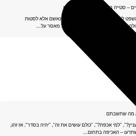
 – סטייה בשל סיכויי שיקום גבוהים
משפט לא רק שלא להחמיר בעונשו של נאשם אלא לסטות
 ולהסתפק בענישה מרתיעה בלבד (של מאסר על…
לא מה שחשבתם
יין?", "למי אכפת?", "כולם עושים את זה", "יהיה בסדר". אז זהו,
שתדעו – האכיפה בתחום…