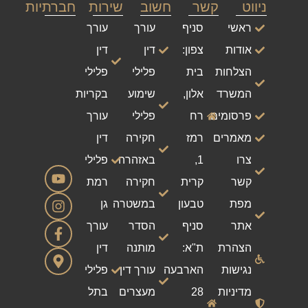
ניווט
קשר
חשוב
שירות
חברתיות
ראשי
סניף
עורך
עורך
אודות
צפון:
דין
דין
הצלחות
בית
פלילי
פלילי
המשרד
אלון,
שימוע
בקריות
פרסומים
רח
פלילי
עורך
מאמרים
רמז
חקירה
דין
צרו
1,
באזהרה
פלילי
קשר
קרית
חקירה
רמת
מפת
טבעון
במשטרה
גן
אתר
סניף
הסדר
עורך
הצהרת
ת"א:
מותנה
דין
נגישות
הארבעה
עורך דין
פלילי
מדיניות
28
מעצרים
בתל