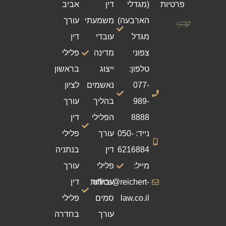
פרטיות
(מגדלי
דין
אביב
הארבעה)
משמעתי
עורך
מגדל
עובדי
דין
צפוני
מדינה
פלילי
טלפון:
ייצוג
בראשון
077-
נאשמים
לציון
989-
בהליך
עורך
8888
הפלילי
דין
נייד: 050-
עורך
פלילי
6216884
דין
בנתניה
מייל:
פלילי
עורך
office@reichert-
עבירות
דין
law.co.il
סמים
פלילי
עורך
בחדרה