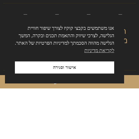
אנו משתמשים בקבצי קוקיז לצורך שיפור חוויית
הסדר
פגיעה
צווארון
ייצוג
הגלישה, לצרכי שיווק והתאמת תכנים ובקרה, המשך
מותנה
בפרטיות
לבן
קטינים
הגלישה מהווה הסכמתך למדיניות הפרטיות של האתר.
ונוער
לקריאת מדיניות
אישור וסגירה
050-6216884
שימוע
ייצוג
עבירות
גרימת
פלילי
עובדי
מחשב
מוות
מדינה
וסייבר
ברשלנות