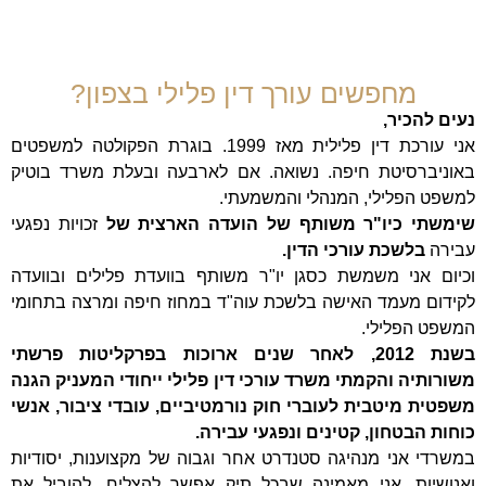
מחפשים עורך דין פלילי בצפון?
נעים להכיר,
אני עורכת דין פלילית מאז 1999. בוגרת הפקולטה למשפטים
באוניברסיטת חיפה. נשואה. אם לארבעה ובעלת משרד בוטיק
למשפט הפלילי, המנהלי והמשמעתי.
שימשתי כיו"ר משותף של הועדה הארצית של
זכויות נפגעי
עבירה
בלשכת עורכי הדין.
וכיום אני משמשת כסגן יו"ר משותף בוועדת פלילים ובוועדה
לקידום מעמד האישה בלשכת עוה"ד במחוז חיפה ומרצה בתחומי
המשפט הפלילי.
בשנת 2012, לאחר שנים ארוכות בפרקליטות פרשתי
משורותיה והקמתי משרד עורכי דין פלילי ייחודי המעניק הגנה
משפטית מיטבית לעוברי חוק נורמטיביים, עובדי ציבור, אנשי
כוחות הבטחון, קטינים ונפגעי עבירה.
במשרדי אני מנהיגה סטנדרט אחר וגבוה של מקצוענות, יסודיות
ואנושיות. אני מאמינה שבכל תיק אפשר להצליח. להוביל את