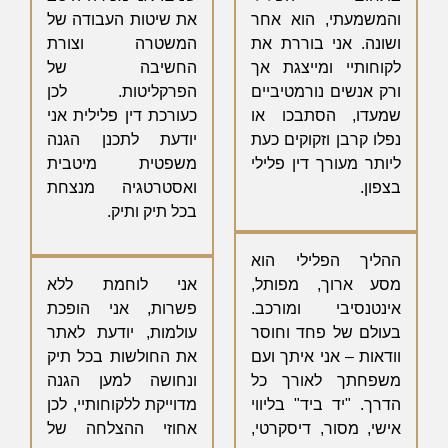
והמשמעתי, הוא אחר
את שיטות העבודה של
ושונה. אני בוררת את
המשטרה וצורת
לקוחותיי ומייצגת אך
החשיבה של
ורק אנשים נורמטיביים
הפרקליטות. לכן
שמעדו, הסתבכו או
כעורכת דין פלילית אני
נפלו קרבן וזקוקים כעת
יודעת לתכנן הגנה
ליותר מעורך דין פלילי
משפטית מיטבית
בצפון.
ואסטרטגיה מנצחת
בכל תיק ותיק.
ההליך הפלילי הוא
מסע ארוך, מפותל,
אני לוחמת ללא
אינטנסיבי ומורכב.
פשרות, אני הופכת
בעולם של פחד וחוסר
עולמות, יודעת לאתר
וודאות – אני איתך ועם
את החולשות בכל תיק
משפחתך לאורך כל
ונחושה למען הגנה
הדרך. "יד ביד" בליווי
מדוייקת ללקוחותיי, לכן
אישי, מסור, דיסקרטי,
אחוזי ההצלחה של