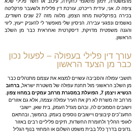
מהמשטרה, זימון פתאומי לחקירה, עיכוב או חשד פלילי שלא
ציפה לו. אני, עידית רייכרט, עורכת דין פלילית ולשעבר פרקליטה
בכירה בפרקליטות מחוז הצפון, מלווה מזה 27 שנים חשודים,
נאשמים ונפגעי עבירה. הניסיון שלי מאפשר לי להעניק ייעוץ, ליווי
והגנה משפטית מדויקת, דיסקרטית ואחראית כבר מן השלב
הראשון.
עורך דין פלילי בעפולה – לפעול נכון
כבר מן הצעד הראשון
תושבי עפולה והסביבה עשויים למצוא את עצמם מתנהלים כבר
מן השלב הראשוני מול תחנת עפולה של משטרת ישראל
, ברחוב
הנשיא ויצמן 7, הפועלת במסגרת מרחב עמקים במחוז צפון
.
מרחב זה משרת לא רק את העיר עפולה עצמה, אלא גם אזורים
וישובים הסמוכים לה, ובהם מגדל העמק, בית שאן, יישובי
התענ"כים קיבוצים ויישובים נוספים בעמק. בהמשך, ובהתאם
לאופי ההליך ולחומרת החשדות, תיקים פליליים רבים באזור
נדונים בדרך כלל בבית משפט השלום או המחוזי בנוף הגליל.