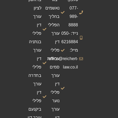
077-
נאשמים
לציון
989-
בהליך
עורך
8888
הפלילי
דין
נייד: 050-
עורך
פלילי
6216884
דין
בנתניה
מייל:
פלילי
עורך
office@reichert-
עבירות
דין
law.co.il
סמים
פלילי
עורך
בחדרה
דין
עורך
פלילי
דין
נוער
פלילי
עורך
ביקנעם
דין
עורך דין