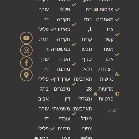
פרסומים
רח
פלילי
עורך
מאמרים
רמז
חקירה
דין
צרו
1,
באזהרה
פלילי
קשר
קרית
חקירה
רמת
מפת
טבעון
במשטרה
גן
אתר
סניף
הסדר
עורך
הצהרת
ת"א:
מותנה
דין
נגישות
הארבעה
עורך דין
פלילי
מדיניות
28
מעצרים
בתל
פרטיות
(מגדלי
דין
אביב
הארבעה)
משמעתי
עורך
מגדל
עובדי
דין
צפוני
מדינה
פלילי
טלפון:
ייצוג
בראשון