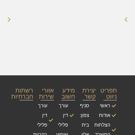
תפריט
יצירת
מידע
אזורי
רשתות
ניווט
קשר
חשוב
שירות
חברתיות
ראשי
סניף
עורך
עורך
אודות
צפון:
דין
דין
הצלחות
בית
פלילי
פלילי
המשרד
אלון,
שימוע
בקריות