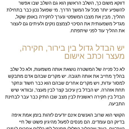
דווקא משום כך, השלב הראשון הוא גם השלב שבו אפשר
להשפיע יותר מכל על המשך הדרך. מי שפועל נכון כבר בתחילת
ההליך, מבין את מצבו המשפטי ונערך לחקירה באופן שקול,
מגדיל משמעותית את הסיכוי לצמצם נזקים ולעיתים גם לעצור
את ההליך עוד לפני שיתפתח.
יש הבדל גדול בין בירור, חקירה,
מעצר וכתב אישום
לא כל פנייה של המשטרה נושאת אותה משמעות, ולא כל שלב
בהליך מחייב את אותה תגובה. יש מקרים שבהם אדם מתבקש
למסור עדות, ויש מקרים אחרים שבהם הוא כבר חשוד ונחקר
תחת אזהרה. יש הבדל בין עיכוב קצר לבין מעצר, ובוודאי שיש
הבדל בין חקירה ראשונית לבין מצב שבו התיק כבר עבר לבחינת
התביעה.
הקושי הוא שרוב האנשים אינם יודעים לזהות בזמן אמת איפה
בדיוק הם עומדים. הם מנסים לפעול מהיגיון פשוט של חיי
היום־יום, בעוד שההליך הפלילי מתנהל לפי כללים אחרים לגמרי