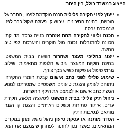
הייצוג במשרד כולל, בין היתר:
ייעוץ לפני חקירה פלילית
הכנה מוקדמת לזימון, הסבר על
הזכויות, בחינת הסיכונים וגיבוש קו פעולה שקול כבר לפני
שנמסרת גרסה.
הכנה וליווי לחקירה תחת אזהרה
בניית גרסה מדויקת,
הכוונה להתנהלות נכונה מול חוקרים והיערכות לפי טיב
החשד.
ייצוג בהליכי מעצר ושחרור
הופעה בבית המשפט,
בחינת חוקיות המעצר, גיבוש חלופות מתאימות ושילוב
גורמי טיפול או פיקוח כשיש בכך צורך.
שימוע פלילי לפני כתב אישום
קבלת חומרי החקירה,
ניתוחם לעומק והצגת טיעונים משפטיים שמטרתם למנוע
הגשת כתב אישום או לצמצם את היקף החשדות.
ניהול תיק פלילי בבית המשפט
ליטיגציה מלאה, חקירת
עדים, איתור סתירות וכשלים ראייתיים והצגת קו הגנה
מותאם לנסיבות התיק.
הסדר מותנה או עסקת טיעון
ניהול משא ומתן במקרים
המתאימים, כאשר נכון לחתור לפתרון שיצמצם את הנזק