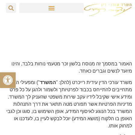
עו"ד עידית רייכרט
»
מדיניות פרטיות -עידית רייכרט משרד עורכי דין
מדיניות פרטיות -עידית רייכרט
משרד עורכי דין
האמור במסמך זה מנוסח בלשון זכר מטעמי נוחות בלבד, והינו
מיועד לנשים וגברים כאחד.
פתח סרגל
משרד עורכי הדין עידית רייכרט (להלן: "
המשרד
") ומפעילי האתר
מתחייבים להתייחס בכבוד לפרטיותך ולשמור ולהגן על כל פרט
ומידע אישי שקיבל לידיו עקב שירות משפטי שהעניק לך המשרד.
מדיניות הפרטיות אשר תפורט מטה תתאר את דרך התנהלות
המשרד בכל הנוגע לאיסוף המידע, אופן השימוש בו, סוגו וכן לגבי
האופן בו הלקוח (מושא המידע) יוכל לבקש לעיין בו, לעדכנו או
למחוק אותו.