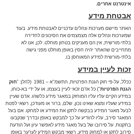
אינטרנט אחרים
.
אבטחת מידע
האתר מיישם מערכות ונהלים עדכניים לאבטחת מידע. בעוד
שמערכות ונהלים אלה מצמצמים את הסיכונים לחדירה
בלתי-מורשית, אין הם מעניקים בטחון מוחלט. לכן, אנו לא
מתחייבים שהאתר יהיה חסין באופן מוחלט מפני גישה
בלתי-מורשית למידע המאוחסן בו.
זכות לעיין במידע
ככלל, על-פי חוק הגנת הפרטיות, התשמ"א – 1981 (להלן: "
חוק
הגנת הפרטיות
") כל אדם זכאי לעיין בעצמו, או על ידי בא-כוחו,
במידע הקיים עליו עליו המוחזק במאגר מידע כלשהו. אדם שעיין
במידע שעליו ומצא שאינו נכון, שלם, ברור או מעודכן, רשאי לפנות
לבעל מאגר המידע בבקשה לתקן את המידע או למחקו. אם בעל
המאגר סירב, עליו להודיע על כך למבקש באופן ובדרך שנקבעו
בתקנות. על סירובו של בעל מאגר מידע לאפשר עיון ועל הודעת
סירוב לתקן או למחוק מידע, רשאי מבקש המידע לערער באופן