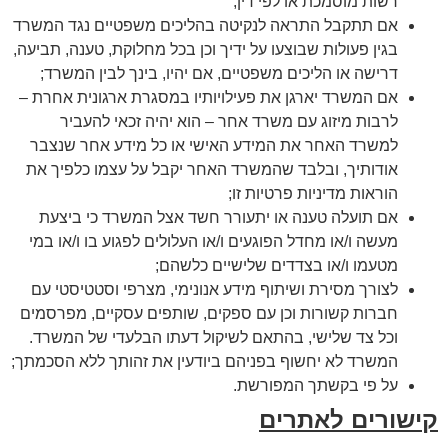
רשות מוסמכת או לפי דין;
אם תתקבל התראה לנקיטה בהליכים משפטיים נגד המשרד
בגין פעולות שבוצעו על ידיך וכן בכל מחלוקת, טענה, תביעה,
דרישה או הליכים משפטיים, אם יהיו, בינך לבין המשרד;
אם המשרד יארגן את פעילויותיו במסגרת ארגונית אחרת –
לרבות מיזוג עם משרד אחר – הוא יהיה זכאי להעביר
למשרד האחר את המידע האישי או כל מידע אחר שנצבר
אודותיך, ובלבד שהמשרד האחר יקבל על עצמו כלפיך את
הוראות מדיניות פרטיות זו;
אם תועלה טענה או יתעורר חשד אצל המשרד כי ביצעת
מעשה ו/או מחדל הפוגעים ו/או העלולים לפגוע בו ו/או במי
מטעמו ו/או בצדדים שלישיים כלשהם;
לצורך מסירת ושיתוף מידע אנונימי, מצרפי וסטטיסטי עם
חברות קשורות וכן עם ספקים, שותפים עסקיים, מפרסמים
וכל צד שלישי, בהתאם לשיקול דעתו הבלעדי של המשרד.
המשרד לא יחשוף בפניהם ביודעין את זהותך ללא הסכמתך;
על פי בקשתך המפורשת.
קישורים לאתרים