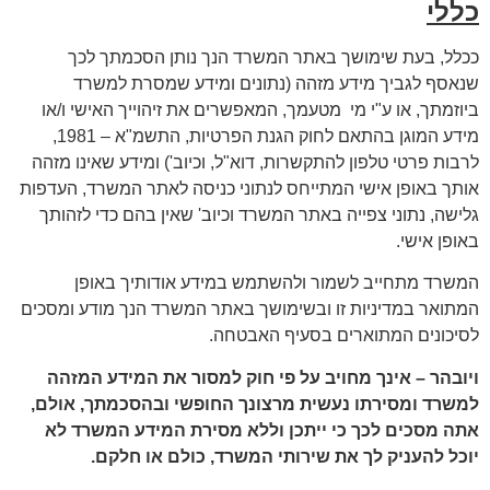
כללי
ככלל, בעת שימושך באתר המשרד הנך נותן הסכמתך לכך
שנאסף לגביך מידע מזהה (נתונים ומידע שמסרת למשרד
ביוזמתך, או ע"י מי מטעמך, המאפשרים את זיהוייך האישי ו/או
מידע המוגן בהתאם לחוק הגנת הפרטיות, התשמ"א – 1981,
לרבות פרטי טלפון להתקשרות, דוא"ל, וכיוב') ומידע שאינו מזהה
אותך באופן אישי המתייחס לנתוני כניסה לאתר המשרד, העדפות
גלישה, נתוני צפייה באתר המשרד וכיוב' שאין בהם כדי לזהותך
באופן אישי.
המשרד מתחייב לשמור ולהשתמש במידע אודותיך באופן
המתואר במדיניות זו ובשימושך באתר המשרד הנך מודע ומסכים
לסיכונים המתוארים בסעיף האבטחה.
ויובהר – אינך מחויב על פי חוק למסור את המידע המזהה
למשרד ומסירתו נעשית מרצונך החופשי ובהסכמתך, אולם,
אתה מסכים לכך כי ייתכן וללא מסירת המידע המשרד לא
יוכל להעניק לך את שירותי המשרד, כולם או חלקם.