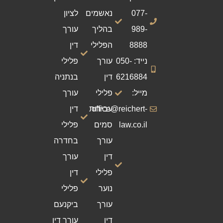
077-
נאשמים
לציון
989-
בהליך
עורך
8888
הפלילי
דין
נייד: 050-
עורך
פלילי
6216884
דין
בנתניה
מייל:
פלילי
עורך
office@reichert-
עבירות
דין
law.co.il
סמים
פלילי
עורך
בחדרה
דין
עורך
פלילי
דין
נוער
פלילי
עורך
ביקנעם
דין
עורך דין