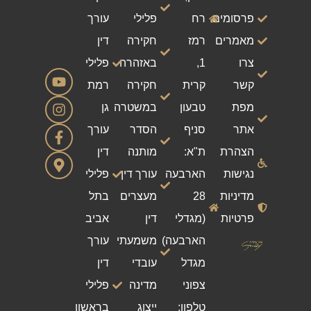
פרסומים
רח
פלילי
עורך
מאמרים
רמז
חקירה
דין
צרו
1,
באזהרה
פלילי
קשר
קרית
חקירה
רמת
מפת
טבעון
במשטרה
גן
אתר
סניף
הסדר
עורך
הצהרת
ת"א:
מותנה
דין
נגישות
הארבעה
עורך דין
פלילי
מדיניות
28
מעצרים
בתל
פרטיות
(מגדלי
דין
אביב
הארבעה)
משמעתי
עורך
מגדל
עובדי
דין
צפוני
מדינה
פלילי
טלפון:
ייצוג
בראשון