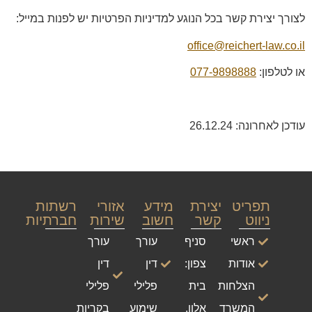
לצורך יצירת קשר בכל הנוגע למדיניות הפרטיות יש לפנות במייל:
office@reichert-law.co.il
או לטלפון:
077-9898888
עודכן לאחרונה: 26.12.24
תפריט
יצירת
מידע
אזורי
רשתות
ניווט
קשר
חשוב
שירות
חברתיות
ראשי
סניף
עורך
עורך
אודות
צפון:
דין
דין
הצלחות
בית
פלילי
פלילי
המשרד
אלון,
שימוע
בקריות