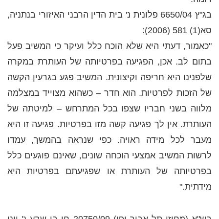
בג"ץ 6650/04 פלונית נ' בית הדין הרבני האיזורי בנתניה,
סא(1) 581 (2006):
"כאמור, דעתי היא שלא הוכח כלל ועיקר כי המשיב פעל
בתום לב. אכן, הפגיעה בפרטיותה של העותרת במקרה
שלפנינו היא חריפה וקיצונית. המשיב פגע בגרעין הקשה
של הזכות לפרטיות. הוא חדר – כשהוא מצוייד במצלמה
מלווה בשני חבריו שצפו בכל המתרחש – למיטתה של
העותרת. אין לך פגיעה קשה מזו בפרטיות. פגיעה זו היא
מעבר לכל מידה ראויה. כפי שנראה בהמשך, עמדו
לרשות המשיב אמצעי הוכחה שונים, שאינם פוגעים כלל
בפרטיותה של העותרת או שפגיעתם בפרטיות היא
מידתית."
בש"א (מחוזי תל אביב-יפו) 20750/09 חן בן שבע נ' יוני