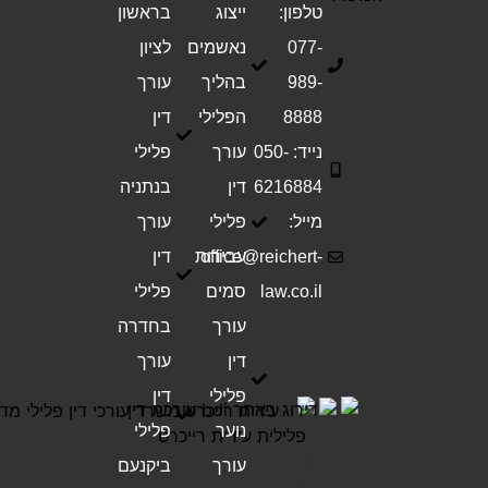
טלפון:
ייצוג
בראשון
077-
נאשמים
לציון
989-
בהליך
עורך
8888
הפלילי
דין
נייד: 050-
עורך
פלילי
6216884
דין
בנתניה
מייל:
פלילי
עורך
office@reichert-
עבירות
דין
law.co.il
סמים
פלילי
עורך
בחדרה
דין
עורך
פלילי
דין
נוער
פלילי
עורך
ביקנעם