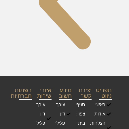
תפריט
יצירת
מידע
אזורי
רשתות
ניווט
קשר
חשוב
שירות
חברתיות
ראשי
סניף
עורך
עורך
אודות
צפון:
דין
דין
הצלחות
בית
פלילי
פלילי