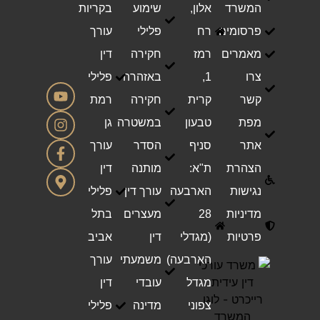
המשרד
אלון,
שימוע
בקריות
פרסומים
רח
פלילי
עורך
מאמרים
רמז
חקירה
דין
צרו
1,
באזהרה
פלילי
קשר
קרית
חקירה
רמת
מפת
טבעון
במשטרה
גן
אתר
סניף
הסדר
עורך
הצהרת
ת"א:
מותנה
דין
נגישות
הארבעה
עורך דין
פלילי
מדיניות
28
מעצרים
בתל
פרטיות
(מגדלי
דין
אביב
הארבעה)
משמעתי
עורך
מגדל
עובדי
דין
צפוני
מדינה
פלילי