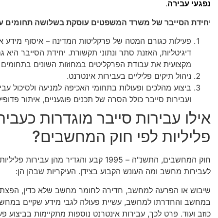
נפגעי עבירה
.
י
חידת הסייבר של משרד המשפטים עוסקת בשלושה תחומים עי
פעילות כגורם המטה של פרקליטות המדינה – איסוף מידע אל
דיגיטליות, האזנת סתר ונתוני תקשורת. יחידת הסייבר היא 
מקצועית את עבודת הפרקליטים במחוזות השונים בתחומים 
ניהול תיקים פליליים בעבירות אינטרנט.
ביצוע מהלכים ופעולות בתחומי האכיפה למניעה ולסיכול עבי
ועבירות סייבר כולל הסרה של תכנים פוגעניים, איתור פדופי
אילו עבירות סייבר מוגדרות כעביר
פליליות לפי חוק המחשבים?
חוק המחשבים, התשנ"ה – 1995 קבע והגדיר מהן עבירות 
לעבירות מחשב ומה העונש הקבוע בצידן. העיקריות שבהן הן:
שיבוש או הפרעה למחשב, חדירה לחומר מחשב שלא כדין, הפצת וי
במחשב והחדרתו למחשב, עשיית פעולה לגבי מידע שקיים במחשב
כוזב ועוד. פרט לכך, עבירות אינטרנט נוספות מתקיימות בביצוע פעו