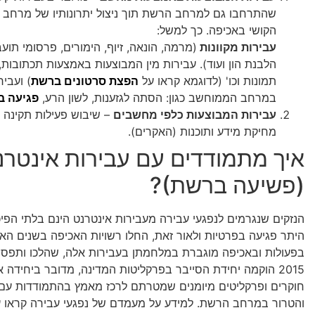
שהתרחבו גם למרחב הרשת תוך ניצול יתרונותיו של מרחב ז
הקושי באכיפה. כך למשל:
עבירות מקוונות
(מרמה, הונאה, זיוף, הימורים, פרסומי תוע
הלבנת הון ועוד). עבירות מין המבוצעות באמצעות תכתובות,
תמונות וכו' (לדוגמא קראו על
הפצת סרטונים ברשת
) ועביר
במרחב הממוחשב כגון: הסתה לגזענות, לשון הרע,
פגיעה ב
עבירות המבוצעות כלפי מחשבים
– שיבוש פעילות תקינה 
מחיקת מידע ותוכנות (האקרים).
איך מתמודדים עם עבירות אינטרנ
(פשיעה ברשת)?
הנזקים שנגרמים לנפגעי עבירה מעבירות אינטרנט הינם בלתי הפיכי
היתר פגיעה בפרטיות ולאור זאת, החלו רשויות האכיפה בשנים האח
בפעולות ובאכיפה מוגברת במלחמתן בעבירות אלה, שהלכו ותפסו
2015 הוקמה יחידת הסייבר בפרקליטות המדינה, מדובר ביחידה 
חוקרים ופרקליטים מיומנים שמטרתם לרכז מאמץ בהתמודדות עם
והטרור במרחב הרשת. למידע על מעמדם של נפגעי עבירה קראו 