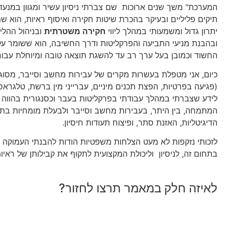
המערכת" משך שנים ארוכות שם צברתי ניסיון עשיר ומגוון במנע
תיקים פליליים ובעיקר בהכרת שיטות חקירה ואיסוף ראיות, הוא שמע
יתרון גדול ומשמעותי במהלך ליווי
חקירה משטרתית
ובניהול ההליך
ובהבנת מניעי התביעה והפרקליטות ודרך החשיבה, הוא ששומר ע
החשוד וכמובן בעל ערך רב עד להשגת תוצאה טובה ומיוחלת עבורו
כיום, אני מטפלת בעשרות מקרים של עבירות מחשב וסייבר, מסוגי
(פגיעה בפרטיות, הפצת תכנים מיניים, עברייני מין ברשת, טלגראס 
לידע שצברתי במהלך עבודתי בפרקליטות בעבר וכסנגורית בהווה
המתמחה, בין היתר, בעבירות מחשב וסייבר ולבעלת מומחיות בת
הדיגיטליות, האזנת סתר, ופיצוח תעודות חיסיון.
לזכותי נזקפות לא מעט הצלחות משפטיות הודות להבנתי העמוקה 
בתחום זה, לניסיון וליכולת המקצועית לתקוף את קבילותן של ראיות 
לאיזה חלק במאמר תרצו לחזור?