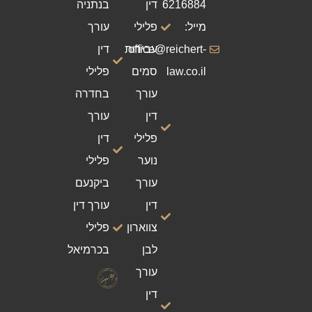
6216884
דין
בנתניה
מייל:
פלילי
עורך
office@reichert-
עבירות
דין
law.co.il
סמים
פלילי
עורך
בחדרה
דין
עורך
פלילי
דין
נוער
פלילי
עורך
ביקנעם
דין
עורך דין
צווארון
פלילי
לבן
בכרמיאל
עורך
דין