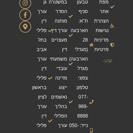
מפת
טבעון
במשטרה
גן
אתר
סניף
הסדר
עורך
הצהרת
ת"א:
מותנה
דין
נגישות
הארבעה
עורך דין
פלילי
מדיניות
28
מעצרים
בתל
פרטיות
(מגדלי
דין
אביב
הארבעה)
משמעתי
עורך
מגדל
עובדי
דין
צפוני
מדינה
פלילי
טלפון:
ייצוג
בראשון
077-
נאשמים
לציון
989-
בהליך
עורך
8888
הפלילי
דין
נייד: 050-
עורך
פלילי