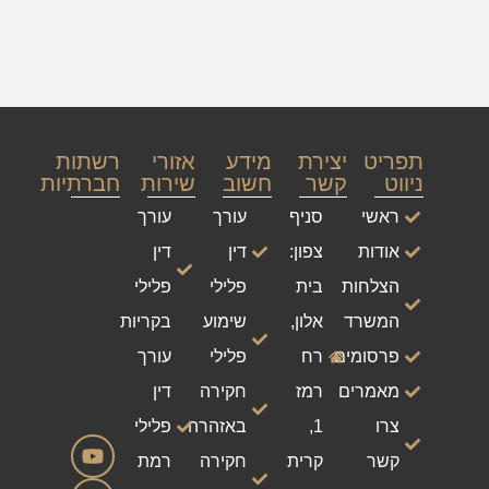
תפריט
יצירת
מידע
אזורי
רשתות
ניווט
קשר
חשוב
שירות
חברתיות
ראשי
סניף
עורך
עורך
אודות
צפון:
דין
דין
הצלחות
בית
פלילי
פלילי
המשרד
אלון,
שימוע
בקריות
פרסומים
רח
פלילי
עורך
מאמרים
רמז
חקירה
דין
צרו
1,
באזהרה
פלילי
קשר
קרית
חקירה
רמת