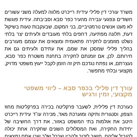
משרד עורכי דין פלילי עידית רייכרט מלווה למעלה משני עשורים
חשודים ונפגעי עבירה מהעיר כפר סבא וסביבתה. עידית פוגשת
לא מעט אנשים נורמטיביים, בני המקום, שבעקבות טעות בשיקול
דעת, תלונה מפתיעה, דחפים בלתי מעובדים ולעיתים יצר בלתי
נשלט מוזמנים לחקירה פתאומית ומוצאים את עצמם מעורבים
בהליך פלילי שמסכן את שמם, את עתידם ולעיתים גם את
חירותם. לכן, אם זומנתם לחקירה בתחנת משטרת כפר סבא,
נעצרתם, או נפתח נגדכם תיק זה הזמן לקבל ייעוץ משפטי מדויק,
מקצועי ובלתי מתפשר.
עורך דין פלילי בכפר סבא – ליווי משפטי
מקצועי, זמין ורגיש
כעורכת דין פלילית, לשעבר פרקליטה בכירה בפרקליטות מחוז
הצפון, וסנגורית ותיקה ומוערכת מאד, מכירה עו"ד עידית רייכרט
היטב את אולמות בתי המשפט באזור, את דרך החשיבה של
יחידות החקירה, ואת המסלולים השונים שחקירה אחת יכולה
להוביל אליהם. חשוב לזכור ולהבין שבכל שלב שבו אתם נמצאים