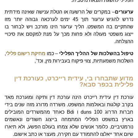
הפלילי להשגת תוצאה מיטבית.
ערעורים
– במקרים של הרשעה או הטלת ענישה שאינה מידתית
נדרש להגיש ערעור תוך 45 ימים לערכאה גבוהה יותר מזו
שהתקיים בה המשפט. הליך ערעור הינו מורכב ויש לבחור בו
ייצוג משפטי מעולה ולא פחות מכך על מנת למקסם את סיכויי
ההצלחה.
טיפול בהשלכות של ההליך הפלילי
– כמו
מחיקת רישום פלילי
,
השלכות משמעתיות, צווי פיקוח בעבירות מין, וכד',
מדוע שתבחרו בי, עידית רייכרט, כעורכת דין
פלילית בכפר סבא?
עורכת דין עידית רייכרט הינה עורכת דין ותיקה ומוערכת מאד
בקרב קולגות ובאולמות המשפט. משרדה מדורג מזה שנים בידי
חברות הדרוג duns 100 ו Bdi כאחד מהמשרדים המובילים
בארץ במשפט הפלילי המתמחה בייצוג חשודים ונאשמים
נורמטיביים, כלומר אנשים שלא צמחו בעולם הפשע, ולא תיארו
שיום אחד ייאלצו להתמודד עם חקירה, מעצר או כתב אישום.