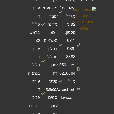
הארבעה)
משמעתי
עורך
מגדל
עובדי
דין
צפוני
מדינה
פלילי
טלפון:
ייצוג
בראשון
077-
נאשמים
לציון
989-
בהליך
עורך
8888
הפלילי
דין
נייד: 050-
עורך
פלילי
6216884
דין
בנתניה
מייל:
פלילי
עורך
office@reichert-
עבירות
דין
law.co.il
סמים
פלילי
עורך
בחדרה
דין
עורך