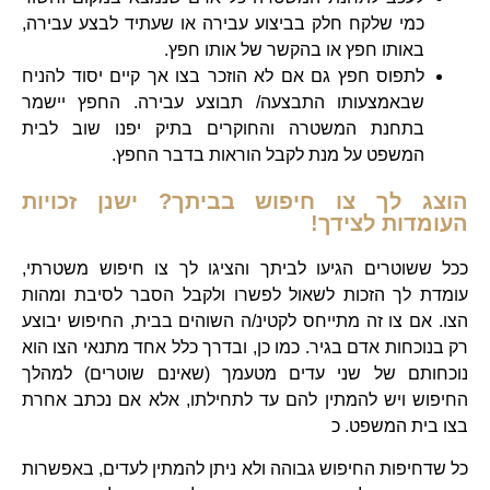
כמי שלקח חלק בביצוע עבירה או שעתיד לבצע עבירה,
באותו חפץ או בהקשר של אותו חפץ.
לתפוס חפץ גם אם לא הוזכר בצו אך קיים יסוד להניח
שבאמצעותו התבצעה/ תבוצע עבירה. החפץ יישמר
בתחנת המשטרה והחוקרים בתיק יפנו שוב לבית
המשפט על מנת לקבל הוראות בדבר החפץ.
הוצג לך צו חיפוש בביתך? ישנן זכויות
העומדות לצידך!
ככל ששוטרים הגיעו לביתך והציגו לך צו חיפוש משטרתי,
עומדת לך הזכות לשאול לפשרו ולקבל הסבר לסיבת ומהות
הצו. אם צו זה מתייחס לקטינ/ה השוהים בבית, החיפוש יבוצע
רק בנוכחות אדם בגיר. כמו כן, ובדרך כלל אחד מתנאי הצו הוא
נוכחותם של שני עדים מטעמך (שאינם שוטרים) למהלך
החיפוש ויש להמתין להם עד לתחילתו, אלא אם נכתב אחרת
בצו בית המשפט. כ
כל שדחיפות החיפוש גבוהה ולא ניתן להמתין לעדים, באפשרות