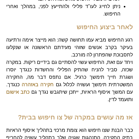
ניתן לחייג לעו"ד פלילי ולהתייעץ לפני, במהלך ואחרי
החיפוש.
לאחר ביצוע החיפוש
רגע החיפוש מביא עמו תחושה קשה: הוא מייצר אימה ורתיעה
בעיקר בקרב אנשים שזוהי מעידתם הראשונה או שנקלעו
לתסבוכת שהפתרון לה מורכב.
ויחד עם זאת, החיפוש עשוי להסתיים גם בידיים ריקות. במקרה
שכזה, סביר להניח שהתיק הפלילי והחשדות כנגדך יוסרו
ושגרת חייך תימשך כרגיל. אם נתפס דבר מה, החקירה
המשטרתית תימשך ועשויה לכלול גם
חקירה באזהרה
כנגדך.
עם המשך איסוף הראיות, ייתכן שיתגבש נגדך גם
כתב אישום
ותועמד לדין.
אז מה עושים במקרה של צו חיפוש בבית?
כבר הבנת שצו חיפוש הוא צומת מרכזי בתהליך איסוף הראיות
בתיק החקירה. התנהגות שגויה שלך בתהליך עשויה להחריף