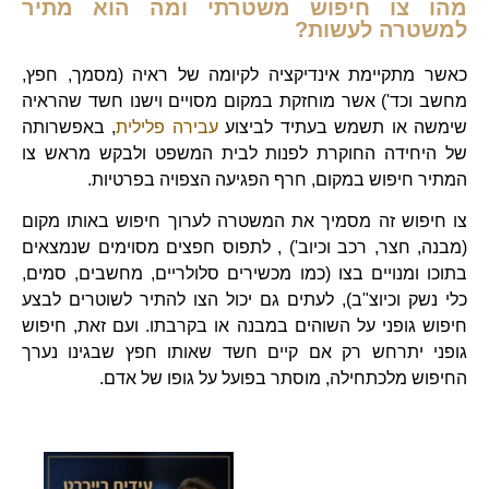
מהו צו חיפוש משטרתי ומה הוא מתיר
למשטרה לעשות?
כאשר מתקיימת אינדיקציה לקיומה של ראיה (מסמך, חפץ,
מחשב וכד') אשר מוחזקת במקום מסויים וישנו חשד שהראיה
שימשה או תשמש בעתיד לביצוע
עבירה פלילית
, באפשרותה
של היחידה החוקרת לפנות לבית המשפט ולבקש מראש צו
המתיר חיפוש במקום, חרף הפגיעה הצפויה בפרטיות.
צו חיפוש זה מסמיך את המשטרה לערוך חיפוש באותו מקום
(מבנה, חצר, רכב וכיוב') , לתפוס חפצים מסוימים שנמצאים
בתוכו ומנויים בצו (כמו מכשירים סלולריים, מחשבים, סמים,
כלי נשק וכיוצ"ב), לעתים גם יכול הצו להתיר לשוטרים לבצע
חיפוש גופני על השוהים במבנה או בקרבתו. ועם זאת, חיפוש
גופני יתרחש רק אם קיים חשד שאותו חפץ שבגינו נערך
החיפוש מלכתחילה, מוסתר בפועל על גופו של אדם.