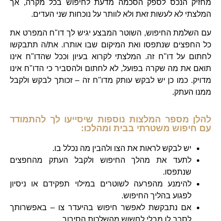
מחזיק הנכס לספק הסכמה מדעת לחיפוש בכל מקרה, אך
המלצתי לא לעשות זאת ולא לוותר על נוכחות שני העדים.
עם
השלמת החיפוש, השוטר המבצע יגיש לך דו"ח המפרט את
כל החפצים שנתפסו ואת המיקום שבו אותרו. את/ה תתבקשו
לחתום על דו"ח זה. המלצתי לקרוא בעיון וככל שהדו"ח אינו
תואם את מה שקרה בפועל, לא לחתום ולהסביר כי הדו"ח אינו
מדויק. כמו כן יש לבקש עותק מדו"ח זה – זכותך לבקש ולקבל
ממנו העתק.
להלן מספר המלצות נוספות שיסייעו לך להתמודד
עם חיפוש משטרתי בבית ומהלכו:
יש לבקש לראות את הצו ולהבין מה נכלל בו.
לתעד את מהלך החיפוש ולקבל העתק מהחפצים
שנתפסו.
להימנע מהפרעה לשוטרים במילוי תפקידם או ניסיון
לפגוע בהליך החיפוש.
אם נתבקשת לאפשר חיפוש בהיעדר צו – באפשרותך
לסרב לו מבלי לחשוש מהשלכות הסירוב.