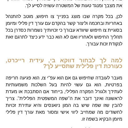
את מצבך ומנגד טעות של המשטרה עשויה לסייע לך.
לכן, בכל מקרה שבו מוצג בפנייך צו חיפוש, מוטב להתנהל
באחריות ובחכמה וליצור קשר בהקדם עם עורך דין פלילי ומיומן
בסוגיית צו חיפוש שיוודא עבורך כי זכויותיך נשמרות כסדרן בכל
תהליך החיפוש ולאחריו ואם לא הוא כבר ידע כיצד לתרגם זאת
לנקודת זכות עבורך.
למה לך לבחור דווקא בי, עידית רייכרט,
כעורכת דין פלילית שתסייע לך?
מעבר לעובדה שחיפוש גם אם הוא עפ"י צו, הוא פגיעה חריפה
בפרטיות, הוא גם עשוי להיות בעל השלכות משמעותיות
לעתידך ולגורל המקרה הפלילי, בייחוד אם הסתבכת או מעדת
לראשונה ואינך דובר את ה"שפה המשפטית הפלילית". צריך
להבין שזו שפה שיש בה המון ניואנסים והיא עתירת זכויות
לחשודים מה שמחייב ליווי אישי ומסור מאת עורך דין פלילי
מיומן הבקיא בשפה זו.