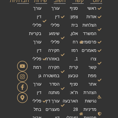
ניווט
קשר
חשוב
שירות
חברתיות
ראשי
סניף
עורך
עורך
אודות
צפון:
דין
דין
הצלחות
בית
פלילי
פלילי
המשרד
אלון,
שימוע
בקריות
פרסומים
רח
פלילי
עורך
מאמרים
רמז
חקירה
דין
צרו
1,
באזהרה
פלילי
קשר
קרית
חקירה
רמת
מפת
טבעון
במשטרה
גן
אתר
סניף
הסדר
עורך
הצהרת
ת"א:
מותנה
דין
נגישות
הארבעה
עורך דין
פלילי
מדיניות
28
מעצרים
בתל
פרטיות
(מגדלי
דין
אביב