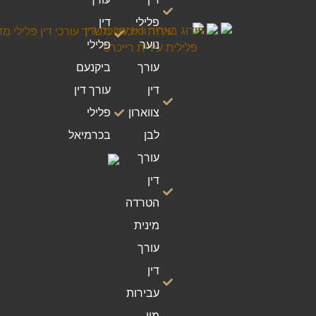
פלילי
דין
נוער
פלילי
עורך
ביקנעם
דין
עורך דין
צווארון
פלילי
לבן
בכרמיאל
עורך
דין
הטרדה
מינית
עורך
דין
עבירות
מין