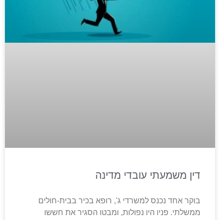
דין משמעתי עובדי מדינה
בוקר אחד נכנס למשרדי ג', רופא בכיר בבית-חולים
ממשלתי. פניו היו נפולות, ומבטו הסגיר את חששו