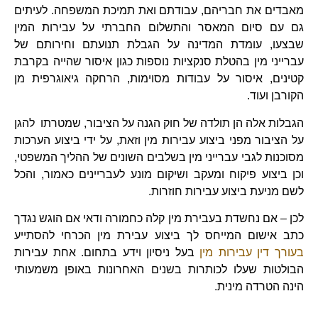
מאבדים את חבריהם, עבודתם ואת תמיכת המשפחה. לעיתים
גם עם סיום המאסר והתשלום החברתי על עבירות המין
שבצעו, עומדת המדינה על הגבלת תנועתם וחירותם של
עברייני מין בהטלת סנקציות נוספות כגון איסור שהייה בקרבת
קטינים, איסור על עבודות מסוימות, הרחקה גיאוגרפית מן
הקורבן ועוד.
הגבלות אלה הן תולדה של חוק הגנה על הציבור, שמטרתו להגן
על הציבור מפני ביצוע עבירות מין וזאת, על ידי ביצוע הערכות
מסוכנות לגבי עברייני מין בשלבים השונים של ההליך המשפטי,
וכן ביצוע פיקוח ומעקב ושיקום מונע לעבריינים כאמור, והכל
לשם מניעת ביצוע עבירות חוזרות.
לכן – אם נחשדת בעבירת מין קלה כחמורה ודאי אם הוגש נגדך
כתב אישום המייחס לך ביצוע עבירת מין הכרחי להסתייע
בעורך דין עבירות מין
בעל ניסיון וידע בתחום. אחת עבירות
הבולטות שעלו לכותרות בשנים האחרונות באופן משמעותי
הינה הטרדה מינית.