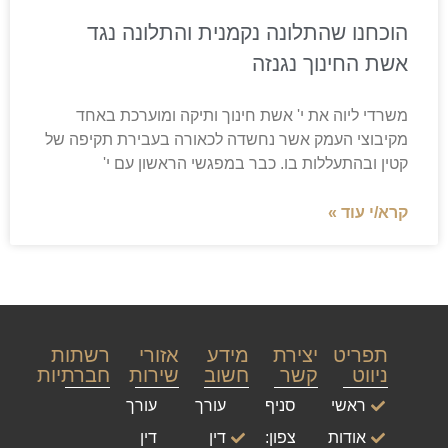
הוכחנו שהתלונה נקמנית והתלונה נגד
אשת החינוך נגנזה
משרדי ליוה את י' אשת חינוך ותיקה ומוערכת באחד
מקיבוצי העמק אשר נחשדה לכאורה בעבירת תקיפה של
קטין ובהתעללות בו. כבר במפגשי הראשון עם י'
קרא/י עוד »
תפריט
יצירת
מידע
אזורי
רשתות
ניווט
קשר
חשוב
שירות
חברתיות
ראשי
סניף
עורך
עורך
אודות
צפון:
דין
דין