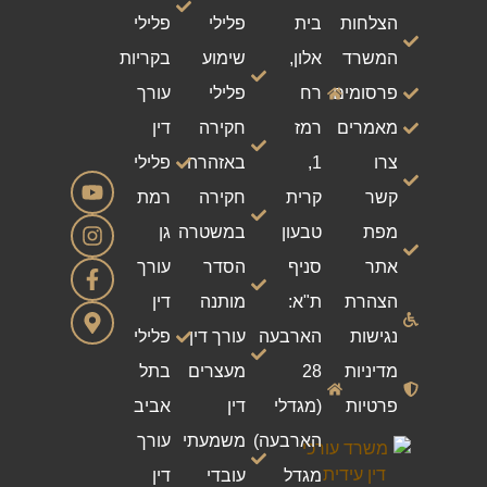
הצלחות
בית
פלילי
פלילי
המשרד
אלון,
שימוע
בקריות
פרסומים
רח
פלילי
עורך
מאמרים
רמז
חקירה
דין
צרו
1,
באזהרה
פלילי
קשר
קרית
חקירה
רמת
מפת
טבעון
במשטרה
גן
אתר
סניף
הסדר
עורך
הצהרת
ת"א:
מותנה
דין
נגישות
הארבעה
עורך דין
פלילי
מדיניות
28
מעצרים
בתל
פרטיות
(מגדלי
דין
אביב
הארבעה)
משמעתי
עורך
מגדל
עובדי
דין