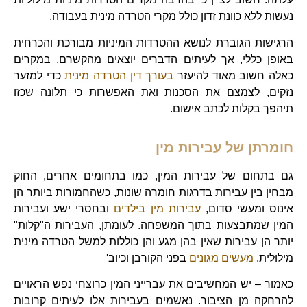
נעשות ללא כוונת זדון כולל מקרי הטרדה מינית בעבודה.
הרגישות הגוברת לנושא ההטרדות המיניות מבורכת והכרחית
באופן כללי, אך לעיתים הדברים יוצאים מהקשרם. במקרים
כאלה חשוב מאוד להיעזר
בעורך דין הטרדה מינית
כדי למזער
נזקים, לצמצם את הסכנות ואת האפשרות כי תלונה שכזו
תיהפך בקלות לכתב אישום.
חומרתן של עבירות מין
גם בתחום של עבירות המין, כמו בתחומים אחרים, החוק
מבחין בין עבירות בדרגות חומרה שונות, כשהחמורות ביותר הן
אינוס ומעשי סדום,
עבירות מין בילדים
ובחסרי ישע ועבירות
המין שמתבצעות בתוך המשפחה. לעומתן, העבירות ה"קלות"
יותר הן עבירות שאין בהן מגע והן כוללות למשל הטרדה מינית
מילולית.
מעשים מגונים
בפני הקורבן וכיוב'
כאמור – יש המחשיבים את עברייני המין כרוצחי נפש הראויים
להרחקה מן הציבור. נאשמים בעבירות אלו לעיתים קרובות