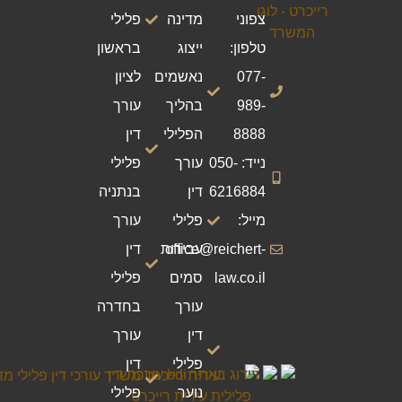
צפוני
מדינה
פלילי
טלפון:
ייצוג
בראשון
077-
נאשמים
לציון
989-
בהליך
עורך
8888
הפלילי
דין
נייד: 050-
עורך
פלילי
6216884
דין
בנתניה
מייל:
פלילי
עורך
office@reichert-
עבירות
דין
law.co.il
סמים
פלילי
עורך
בחדרה
דין
עורך
פלילי
דין
נוער
פלילי