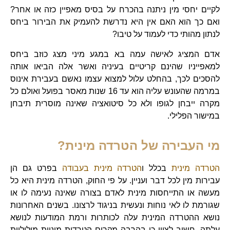
לקיים יחסי מין ניתנה בהכרח על בסיס מאפיין כזה או אחר?
ואם כך הוא האם אין היא נדרשת להעמיק את הבירור ביחס
לנתון מהותי כדי לעמוד על טיבו?
אדם המציג לאישה עמה בא במגע מיני מצג כוזב ביחס
למאפייניו שהינם קריטיים בעיניה ואשר אלה הביאו אותה
להסכים לכך, בהחלט עלול למצוא עצמו נאשם בעבירת אינוס
במרמה שהעונש עליה הוא עד 16 שנות מאסר בפועל ואולם כל
מקרה ייבחן לגופו ולא כל סיטואציה שאינה מוסרית תיבחן
במישור הפלילי.
מי העבירה של הטרדה מינית?
הטרדה מינית
בכלל ו
הטרדה מינית בעבודה
בפרט גם הן
עבירות מין לכל דבר ועניין. על פי החוק, הטרדה מינית היא כל
מעשה או התייחסות מינית לאדם בצורה שאינה נעימה לו או
שגורמת לו לאי נוחות ונעשית בניגוד לרצונו. בשנים האחרונות
נושא ההטרדה המינית עלה לכותרות ורמת המודעות לנושא
עלתה. חשוב לציין כי בהרבה מקרים הטרדות מיניות מילוליות