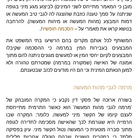
מובן כי המאמר מתייחס לשני המינים) לביצוע מגע מיני בגופה
שניתנה על סמך טענה כוזבת שהוצגה לה לגבי טיב המעשה או
דמות המבצע (מהות המעשה או מיהות המעשה). להרחבה
בנושא קראו את מאמרי על –
הסכמה חופשית
.
המשותף לכל אותם מקרים בהם הרשיעו בתי המשפט את
המבצעים בעבירות המין במרמה כי ההסכמה שקיבלו
המבצעים לקיום יחסי המין או למעשים מגונים ניתנה להם מתוך
אמונה של האישה (שמקורה במרמה) שמטרתם טהורה ולא
למען הנאתם המינית וכי הם היו מודעים לכזב שבטענתם.
מרמה לגבי מהות המעשה
בשורה ארוכה של פסקי דין נקבע כי המקרה המובהק של
'מרמה לגבי מהות המעשה' הוא כאשר התרמית מתייחסת
לעצם קיומו של הקשר מיני למעשה. כלומר: המקרה שבו
הרמייה היא שגורמת לכך שהאישה מסכימה לחדירה לגופה
מתוך סברה מוטעית כי המעשה נטול הקשר מיני. עיון בפסיקה
מלמד כי במקרים השונים שבהם הוטלה אחריות פלילית