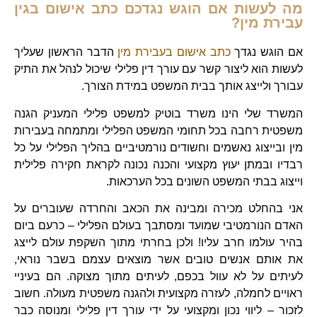
מה לעשות אם הוגש נגדכם כתב אישום בגין
עבירת מין?
אם הוגש נגדך
כתב אישום בעבירת מין
הדבר הראשון שעליך
לעשות הוא ליצור קשר עם עורך דין פלילי שיכול לנהל את התיק
עבורך ולייצג אותך בבית המשפט במידת הצורך.
המשרד שלי הינו משרד בוטיק למשפט פלילי המעניק הגנה
משפטית רחבה בכל תחומי המשפט הפלילי ומתמחה בעבירות
מין ובייצוג נאשמים וחשודים נורמטיביים בהליך הפלילי על כל
רבדיו ובמתן יעוץ מקצועי והכנה נכונה לקראת חקירה פלילית
וייצוג בבתי המשפט השונים בכל הערכאות.
אני בהחלט מכירה ומבינה את הכאב והחרדה שעוברים על
האדם הנורמטיבי שמועד ומסתבך בעולם הפלילי – כרעם ביום
בהיר עולמו חרב עליו! ולכן בחרתי מתוך השקפת עולם לייצג
את אותם אנשים טובים אשר מוצאים עצמם בשבר נוראי,
לעיתים על לא עוול בכפם, לעיתים מתוך מצוקה. הם בעיניי
ראויים לחמלה, לעזרה מקצועית ולהגנה משפטית מעולה. חשוב
לזכור – ליווי נכון ומקצועי על ידי עורך דין פלילי ומנוסה כבר