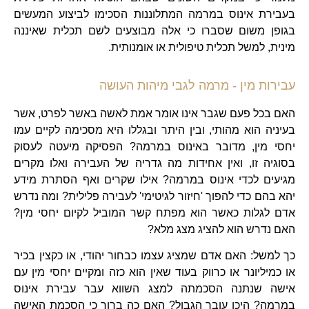
בעבירת אינוס במרמה המתלוננות הסכימו לביצוע המעשים
בגופן משום שסברו כי אלה מבוצעים לשם תכלית שאיננה
מינית, למשל תכלית טיפולית או אומנותית.
עבירות מין - מרמה לגבי מיהות העושה
האם בכל פעם שגבר אינו אומר אמת לאשה באשר לפרט, אשר
בעיניה הוא מהותי, ובין היתר ובגללו היא מסכימה לקיים עמו
יחסי מין, מדובר באינוס במרמה? הפסיקה מיעטה לעסוק
בסוגיה זו, ואין אחידות מה גדריה של העבירה ואלו מקרים
מגיעים לכדי אינוס במרמה? אילו שקרים ואף הסתרת מידע
יהא בהם כדי להפוך 'חיזור לגיטימי' לעבירה פלילית? ומה נדרש
אדם לגלות כאשר הוא מפתח קשר המוביל לקיום יחסי מין?
האם נדרש הוא להציג מצג מלא?
כך למשל: האם אדם שמציג עצמו כבחור יהודי, או כקצין בכיר
או כמיליונר או כרווק בעוד שאין הוא כזה ומקיים יחסי מין עם
אישה שנתנה הסכמתה למצג השווא עבר עבירת אינוס
במרמה? היכן עובר הגבול? האם כה ברור כי הסכמת האישה