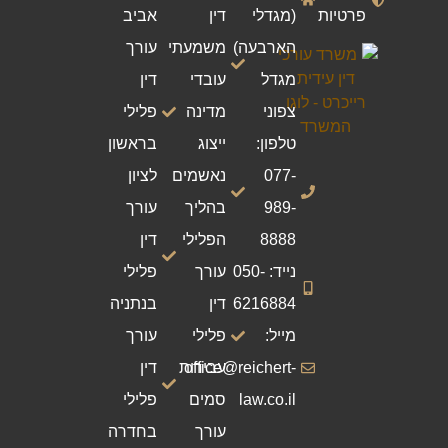
פרטיות
(מגדלי
דין
אביב
הארבעה)
משמעתי
עורך
מגדל
עובדי
דין
צפוני
מדינה
פלילי
טלפון:
ייצוג
בראשון
077-
נאשמים
לציון
989-
בהליך
עורך
8888
הפלילי
דין
נייד: 050-
עורך
פלילי
6216884
דין
בנתניה
מייל:
פלילי
עורך
office@reichert-
עבירות
דין
law.co.il
סמים
פלילי
עורך
בחדרה