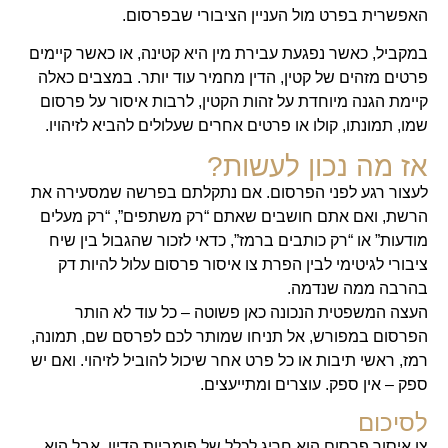
האפשרית בפרט מול העניין הציבורי שבפרסום.
במקביל, כאשר נפגעת עבירת מין היא קטינה, או כאשר קיימים
פרטים מזהים של קטין, הדין מחמיר עוד יותר. במצבים כאלה
קיימת הגנה מיוחדת על זהות הקטין, לרבות איסור על פרסום
שמו, תמונתו, קולו או פרטים אחרים שעלולים להביא לזיהויו.
אז מה נכון לעשות?
לעצור רגע לפני הפרסום. אם נתקלתם בפרשה שמסעירה את
הרשת, ואם אתם חושבים שאתם “רק משתפים”, “רק מעלים
מודעות” או “רק כותבים ברמז”, כדאי לזכור שהגבול בין שיח
ציבורי לגיטימי לבין הפרת צו איסור פרסום עלול להיות דק
בהרבה ממה שנדמה.
העצה המשפטית הנכונה כאן פשוטה – כל עוד לא הותר
הפרסום במפורש, אל תניחו שמותר לכם לפרסם שם, תמונה,
רמז, ראשי תיבות או כל פרט אחר שיכול להוביל לזיהוי. ואם יש
ספק – אין ספק. עוצרים ומתייעצים.
לסיכום
צו איסור פרסום הוא חריג לכלל של פומביות הדיון, אבל הוא