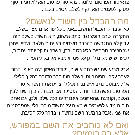
צו איסור הפרסום. כלומר, צו איסור פרסום הוא לא תמיד סוף
פסוק. לפעמים הוא תקף לשלב מסוים בלבד.
מה ההבדל בין חשוד לנאשם?
כאן עובר קו הגבול החשוב באמת. כל עוד אדם מצוי בשלב
החקירה וטרם הוגש נגדו כתב אישום, הוא חשוד. בשלב הזה
עדיין לא התגבשה בהכרח תשתית ראייתית מלאה, ועדיין ייתכן
שהחקירה תסתיים בלא כלום. לכן, בשלב זה קל יותר, יחסית,
לטעון שיש מקום להגן על שמו ולמנוע נזק בלתי הפיך.
אבל מרגע שמוגש כתב אישום, נקודת האיזון נעה באופן ברור
לעבר עקרון הפומביות. בשלב הזה כבר מדובר בהליך פלילי
גלוי, מבוסס כתב אישום, והנטל להצדיק את המשך איסור
הפרסום נעשה כבד יותר. הפסיקה אכן מבחינה בין חשוד לבין
נאשם, וקובעת שהאיזונים אינם זהים בכל שלב. ולכן, אם אתם
תוהים מדוע לפעמים שומעים על “חשוד מוכר” בלי שמפרסמים
את שמו, אבל בהמשך השם נחשף זו בדרך כלל הסיבה.
ואם לא כותבים את השם במפורש,
אלא רק רומזים?