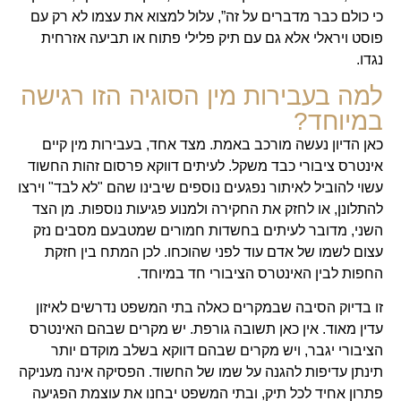
כי כולם כבר מדברים על זה”, עלול למצוא את עצמו לא רק עם
פוסט ויראלי אלא גם עם תיק פלילי פתוח או תביעה אזרחית
נגדו.
למה בעבירות מין הסוגיה הזו רגישה
במיוחד?
כאן הדיון נעשה מורכב באמת. מצד אחד, בעבירות מין קיים
אינטרס ציבורי כבד משקל. לעיתים דווקא פרסום זהות החשוד
עשוי להוביל לאיתור נפגעים נוספים שיבינו שהם "לא לבד" וירצו
להתלונן, או לחזק את החקירה ולמנוע פגיעות נוספות. מן הצד
השני, מדובר לעיתים בחשדות חמורים שמטבעם מסבים נזק
עצום לשמו של אדם עוד לפני שהוכחו. לכן המתח בין חזקת
החפות לבין האינטרס הציבורי חד במיוחד.
זו בדיוק הסיבה שבמקרים כאלה בתי המשפט נדרשים לאיזון
עדין מאוד. אין כאן תשובה גורפת. יש מקרים שבהם האינטרס
הציבורי יגבר, ויש מקרים שבהם דווקא בשלב מוקדם יותר
תינתן עדיפות להגנה על שמו של החשוד. הפסיקה אינה מעניקה
פתרון אחיד לכל תיק, ובתי המשפט יבחנו את עוצמת הפגיעה