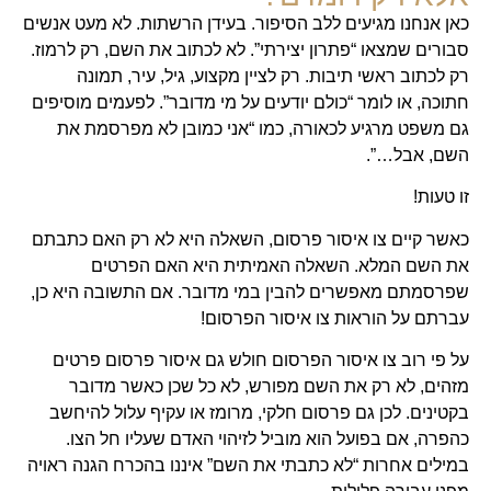
כאן אנחנו מגיעים ללב הסיפור. בעידן הרשתות. לא מעט אנשים
סבורים שמצאו “פתרון יצירתי”. לא לכתוב את השם, רק לרמוז.
רק לכתוב ראשי תיבות. רק לציין מקצוע, גיל, עיר, תמונה
חתוכה, או לומר “כולם יודעים על מי מדובר”. לפעמים מוסיפים
גם משפט מרגיע לכאורה, כמו “אני כמובן לא מפרסמת את
השם, אבל…”.
זו טעות!
כאשר קיים צו איסור פרסום, השאלה היא לא רק האם כתבתם
את השם המלא. השאלה האמיתית היא האם הפרטים
שפרסמתם מאפשרים להבין במי מדובר. אם התשובה היא כן,
עברתם על הוראות צו איסור הפרסום!
על פי רוב צו איסור הפרסום חולש גם איסור פרסום פרטים
מזהים, לא רק את השם מפורש, לא כל שכן כאשר מדובר
בקטינים. לכן גם פרסום חלקי, מרומז או עקיף עלול להיחשב
כהפרה, אם בפועל הוא מוביל לזיהוי האדם שעליו חל הצו.
במילים אחרות “לא כתבתי את השם” איננו בהכרח הגנה ראויה