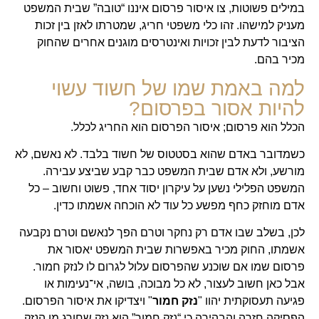
במילים פשוטות, צו איסור פרסום איננו “טובה” שבית המשפט
מעניק למישהו. זהו כלי משפטי חריג, שמטרתו לאזן בין זכות
הציבור לדעת לבין זכויות ואינטרסים מוגנים אחרים שהחוק
מכיר בהם.
למה באמת שמו של חשוד עשוי
להיות אסור בפרסום?
הכלל הוא פרסום; איסור הפרסום הוא החריג לכלל.
כשמדובר באדם שהוא בסטטוס של חשוד בלבד. לא נאשם, לא
מורשע, ולא אדם שבית המשפט כבר קבע שביצע עבירה.
המשפט הפלילי נשען על עיקרון יסוד אחד, פשוט וחשוב – כל
אדם מוחזק כחף מפשע כל עוד לא הוכחה אשמתו כדין.
לכן, בשלב שבו אדם רק נחקר וטרם הפך לנאשם וטרם נקבעה
אשמתו, החוק מכיר באפשרות שבית המשפט יאסור את
פרסום שמו אם שוכנע שהפרסום עלול לגרום לו לנזק חמור.
אבל כאן חשוב לעצור, לא כל מבוכה, בושה, אי־נעימות או
פגיעה תעסוקתית יהוו "
נזק חמור
" ויצדיקו את איסור הפרסום.
הפסיקה חזרה והבהירה כי “נזק חמור” הוא נזק שחורג מן הנזק