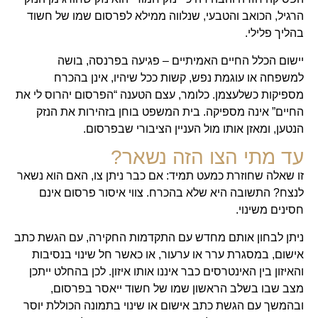
הרגיל, הכואב והטבעי, שנלווה ממילא לפרסום שמו של חשוד
בהליך פלילי.
יישום הכלל החיים האמיתיים – פגיעה בפרנסה, בושה
למשפחה או עוגמת נפש, קשות ככל שיהיו, אינן בהכרח
מספיקות כשלעצמן. כלומר, עצם הטענה “הפרסום יהרוס לי את
החיים” אינה מספיקה. בית המשפט בוחן בזהירות את הנזק
הנטען, ומאזן אותו מול העניין הציבורי שבפרסום.
עד מתי הצו הזה נשאר?
זו שאלה שחוזרת כמעט תמיד: אם כבר ניתן צו, האם הוא נשאר
לנצח? התשובה היא שלא בהכרח. צווי איסור פרסום אינם
חסינים משינוי.
ניתן לבחון אותם מחדש עם התקדמות החקירה, עם הגשת כתב
אישום, במסגרת ערר או ערעור, או כאשר חל שינוי בנסיבות
והאיזון בין האינטרסים כבר איננו אותו איזון. לכן בהחלט ייתכן
מצב שבו בשלב הראשון שמו של חשוד ייאסר בפרסום,
ובהמשך עם הגשת כתב אישום או שינוי בתמונה הכוללת יוסר