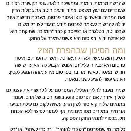
שהרשת מרמזת, רומזת, וממשיכה הלאה. גופי תקשורת רציניים
שעובדים עם יעוץ משפטי צמוד יודעים היטב את גבולות הדין
ואת המחיר. וכאשר קיים צו איסור פרסום, מערכת חדשות אינה
יכולה להרשות לעצמה לפרסם מידע בניגוד לצו רק משום
שבטוויטר, בטלגרם או בפייסבוק כבר “רומזים”. שתיקתם היא
לא אוזלת יד או רפיסות היא פשוט שמירה על החוק.
ומה הסיכון שבהפרת הצו?
הסיכון הוא ממשי, ולא רק תיאורטי. ראשית, הפרת צו איסור
פרסום היא עבירה פלילית. העונש הקבוע לה הוא עד שישה
חודשי מאסר. כאשר מדובר בפרסום מידע מזהה הנוגע לקטין,
העונש עשוי להגיע לשנת מאסר.
שנית, מעבר להליך הפלילי, המפרסם עלול לחשוף את עצמו גם
להליך אזרחי. אם הפרסום פוגע בשמו הטוב של אדם, ועומד
בתנאים של חוק איסור לשון הרע, עשויה לקום גם עילת תביעה
אזרחית. במקרים מסוימים ניתן אף לעתור לפיצוי ללא הוכחת
נזק, בכפוף לתנאי החוק והפסיקה.
כלומר, מי שמפרסם “רק כדי להזהיר”, “רק כדי לשתף”, או “רק