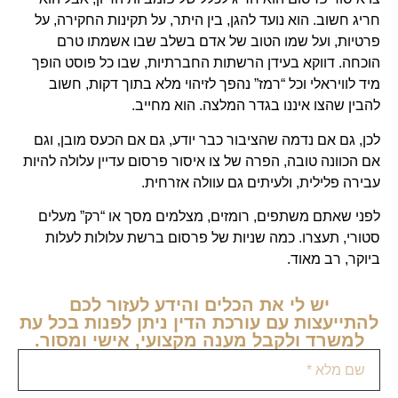
חריג חשוב. הוא נועד להגן, בין היתר, על תקינות החקירה, על
פרטיות, ועל שמו הטוב של אדם בשלב שבו אשמתו טרם
הוכחה. דווקא בעידן הרשתות החברתיות, שבו כל פוסט הופך
מיד לוויראלי וכל “רמז” נהפך לזיהוי מלא בתוך דקות, חשוב
להבין שהצו איננו בגדר המלצה. הוא מחייב.
לכן, גם אם נדמה שהציבור כבר יודע, גם אם הכעס מובן, וגם
אם הכוונה טובה, הפרה של צו איסור פרסום עדיין עלולה להיות
עבירה פלילית, ולעיתים גם עוולה אזרחית.
לפני שאתם משתפים, רומזים, מצלמים מסך או “רק” מעלים
סטורי, תעצרו. כמה שניות של פרסום ברשת עלולות לעלות
ביוקר, רב מאוד.
יש לי את הכלים והידע לעזור לכם
להתייעצות עם עורכת הדין ניתן לפנות בכל עת
למשרד ולקבל מענה מקצועי, אישי ומסור.