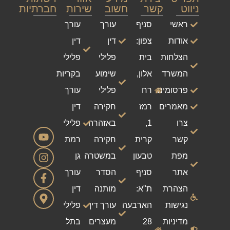
ניווט
קשר
חשוב
שירות
חברתיות
ראשי
סניף
עורך
עורך
אודות
צפון:
דין
דין
הצלחות
בית
פלילי
פלילי
המשרד
אלון,
שימוע
בקריות
פרסומים
רח
פלילי
עורך
מאמרים
רמז
חקירה
דין
צרו
1,
באזהרה
פלילי
קשר
קרית
חקירה
רמת
מפת
טבעון
במשטרה
גן
אתר
סניף
הסדר
עורך
הצהרת
ת"א:
מותנה
דין
נגישות
הארבעה
עורך דין
פלילי
מדיניות
28
מעצרים
בתל