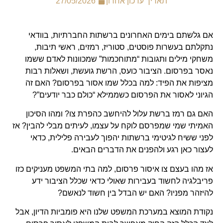
תאריך עדכון אחרון
27/05/2026
אם גלשתם בימים האחרונים ברשתות החברתיות, בוודאי
נתקלתם בעשרות פוסטים, סטוריז, רמזים, ראשי תיבות,
משחקי מילים ותגובות “מתוחכמות” שמכוונות לאדם ששמו
נאסר בפרסום. הציבור כועס, הרשת גועשת, ושאלות רבות
מציפות את הפיד: למה בכלל שמו אסור בפרסום? האם זה
הגיוני לאסור את הפרסום כשממילא “כולם כבר יודעים”?
האם גם רמז ברשת עלול להיחשב כהפרת צו? ומהו הסיכון
האמיתי שמי שמפרסם לוקח על עצמו, לעיתים מבלי להבין? אז
לפני ששיח לגיטימי ברשתות יהפוך לעבירה פלילית, כדאי
לעצור כאן רגע ולהפנים את הדברים הבאים.
אז מהו בעצם צו איסור פרסום, למה בתי המשפט מעניקים כזו
פריבלגיה לחשוד בעבירות שאולי כדאי שכלל הציבור ידע
להיזהר מפניו? האם יש הבדל בין חשוד לנאשם?
נקודת המוצא במערכת המשפט שלנו היא פומביות הדיון, אבל