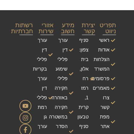
תפריט
יצירת
מידע
אזורי
רשתות
ניווט
קשר
חשוב
שירות
חברתיות
ראשי
סניף
עורך
עורך
אודות
צפון:
דין
דין
הצלחות
בית
פלילי
פלילי
המשרד
אלון,
שימוע
בקריות
פרסומים
רח
פלילי
עורך
מאמרים
רמז
חקירה
דין
צרו
1,
באזהרה
פלילי
קשר
קרית
חקירה
רמת
מפת
טבעון
במשטרה
גן
אתר
סניף
הסדר
עורך