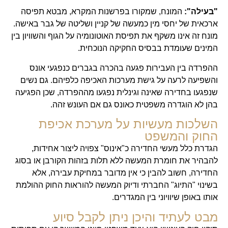
"בעילה":
המונח, שמקורו בפרשנות המקרא, מבטא תפיסה
ארכאית של יחסי מין כמעשה של קניין ושליטה של גבר באישה.
מונח זה אינו משקף את תפיסת האוטונומיה על הגוף והשוויון בין
המינים שעומדת בבסיס החקיקה הנוכחית.
ההפרדה בין העבירות פגעה בהכרה בגברים כנפגעי אונס
והשפיעה לרעה על גישת מערכות האכיפה כלפיהם. גם נשים
שנפגעו בחדירה שאינה וגינלית נפגעו מההפרדה, שכן הפגיעה
בהן לא הוגדרה משפטית כאונס גם אם העונש זהה.
השלכות מעשיות על מערכת אכיפת
החוק והמשפט
הגדרת כלל מעשי החדירה כ"אינוס" צפויה ליצור אחידות,
להבהיר את חומרת המעשה ללא תלות בזהות הקורבן או בסוג
החדירה, חשוב להבין כי אין מדובר במחיקת עבירה, אלא
בשינוי "התיוג" החברתי ודיוק המעשה להוראות החוק ההולמת
אותו באופן שיוויוני בין המגדרים.
מבט לעתיד והיכן ניתן לקבל סיוע