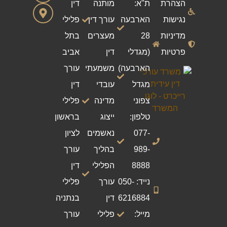
הצהרת
ת"א:
מותנה
דין
נגישות
הארבעה
עורך דין
פלילי
מדיניות
28
מעצרים
בתל
פרטיות
(מגדלי
דין
אביב
הארבעה)
משמעתי
עורך
מגדל
עובדי
דין
צפוני
מדינה
פלילי
טלפון:
ייצוג
בראשון
077-
נאשמים
לציון
989-
בהליך
עורך
8888
הפלילי
דין
נייד: 050-
עורך
פלילי
6216884
דין
בנתניה
מייל:
פלילי
עורך