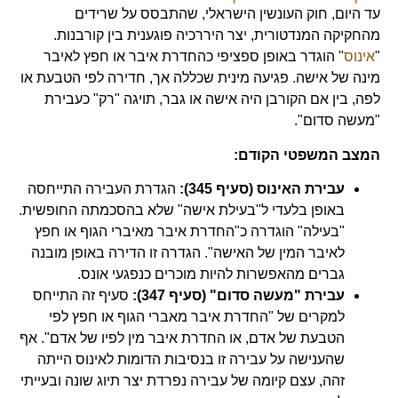
עד היום, חוק העונשין הישראלי, שהתבסס על שרידים
מהחקיקה המנדטורית, יצר היררכיה פוגענית בין קורבנות.
"
אינוס
" הוגדר באופן ספציפי כהחדרת איבר או חפץ לאיבר
מינה של אישה. פגיעה מינית שכללה אך, חדירה לפי הטבעת או
לפה, בין אם הקורבן היה אישה או גבר, תויגה "רק" כעבירת
"מעשה סדום".
המצב המשפטי הקודם:
עבירת האינוס (סעיף 345):
הגדרת העבירה התייחסה
באופן בלעדי ל"בעילת אישה" שלא בהסכמתה החופשית.
"בעילה" הוגדרה כ"החדרת איבר מאיברי הגוף או חפץ
לאיבר המין של האישה". הגדרה זו הדירה באופן מובנה
גברים מהאפשרות להיות מוכרים כנפגעי אונס.
עבירת "מעשה סדום" (סעיף 347):
סעיף זה התייחס
למקרים של "החדרת איבר מאברי הגוף או חפץ לפי
הטבעת של אדם, או החדרת איבר מין לפיו של אדם". אף
שהענישה על עבירה זו בנסיבות הדומות לאינוס הייתה
זהה, עצם קיומה של עבירה נפרדת יצר תיוג שונה ובעייתי