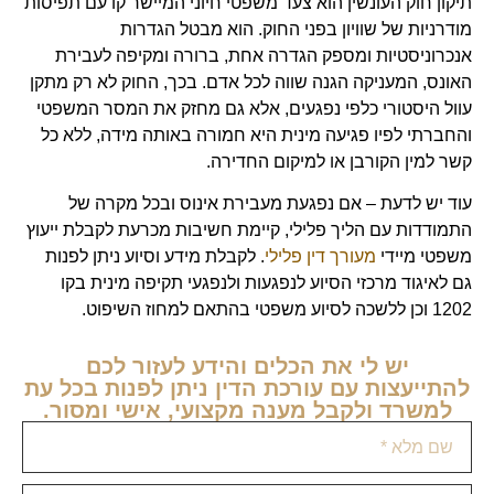
תיקון חוק העונשין הוא צעד משפטי חיוני המיישר קו עם תפיסות
מודרניות של שוויון בפני החוק. הוא מבטל הגדרות
אנכרוניסטיות ומספק הגדרה אחת, ברורה ומקיפה לעבירת
האונס, המעניקה הגנה שווה לכל אדם. בכך, החוק לא רק מתקן
עוול היסטורי כלפי נפגעים, אלא גם מחזק את המסר המשפטי
והחברתי לפיו פגיעה מינית היא חמורה באותה מידה, ללא כל
קשר למין הקורבן או למיקום החדירה.
עוד יש לדעת – אם נפגעת מעבירת אינוס ובכל מקרה של
התמודדות עם הליך פלילי, קיימת חשיבות מכרעת לקבלת ייעוץ
משפטי מיידי
מעורך דין פלילי
. לקבלת מידע וסיוע ניתן לפנות
גם לאיגוד מרכזי הסיוע לנפגעות ולנפגעי תקיפה מינית בקו
1202 וכן ללשכה לסיוע משפטי בהתאם למחוז השיפוט.
יש לי את הכלים והידע לעזור לכם
להתייעצות עם עורכת הדין ניתן לפנות בכל עת
למשרד ולקבל מענה מקצועי, אישי ומסור.