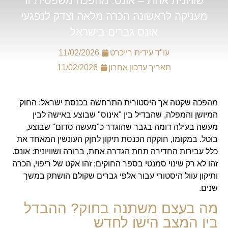
שוויונית אחת – אונס. מהפכה משפטית זו
מעניקה לראשונה הכרה מלאה וצדק לנפגעי
אונס גברים בישראל
עו"ד עידית רייכרט
11/02/2026
תאריך עדכון אחרון
11/02/2026
מהפכה שקטה אך היסטורית התרחשה בכנסת ישראל: החוק
המיושן והמפלה, שהבדיל בין "אינוס" שבוצע באישה לבין
מעשה בעילה דומה בגבר שהוגדר כ"מעשה סדום" שבוצע,
בוטל. במקומו, חוקקה הכנסת תיקון לחןק העונשין המאחד את
כלל עבירות החדירה תחת הגדרה אחת, ברורה ושוויונית: אונס.
זהו לא רק שינוי סמנטי בספר החוקים; זהו אקט של ריפוי, הכרה
ותיקון עוול היסטורי עבור אלפי גברים שקולם הושתק במשך
שנים.
מה בעצם משתנה בחוק? ההבדל
בין המצב הישן לחדש