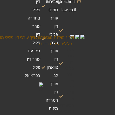
office@reichert-
עבירות
דין
law.co.il
סמים
פלילי
עורך
בחדרה
דין
עורך
פלילי
דין
נוער
פלילי
עורך
ביקנעם
דין
עורך דין
צווארון
פלילי
לבן
בכרמיאל
עורך
דין
הטרדה
מינית