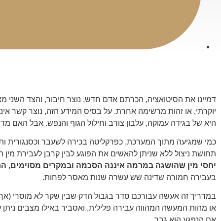
דמיינו את הסיטואציה, הכרתם אדם חדש, נוצר חיבור, והצד השני מצי
יוקרתי, או זהות מרשימה אחרת. על בסיס המידע הזה, נוצר קשר אי
היא של בגידה עמוקה, עלבון צורב וחילול הגוף והנפש. אבל האם מדו
כמי שמגיעה מתוך המערכת, כפרקליטה בכירה לשעבר וכסנגורית ותיק
תחושת ניצול ללא שניתן להאשים את הפוגע לבין קרבן לעבירת מין ה
יחסי מין שהושגה במרמה איננה הסכמה ובמקרים מסוימים, החוק
בעבירה חמורה שדינה שש עשרה שנות מאסר לפחות.
במדריך זה אעשה עבורכם סדר בגבול הדק שבין שקר לא מוסרי (אך ש
או מהות המעשה המהווה עבירה פלילית, ואסביר באילו מצבים ניתן ל
אם הנפגע הוא גבר.