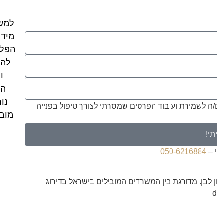
מ
למשפ
מידי
הפלי
להג
ו
הר
נו
ם/ה לשמירת ועיבוד הפרטים שמסרתי לצורך טיפול בפנייה
מובי
תי!
 –
050-6216884