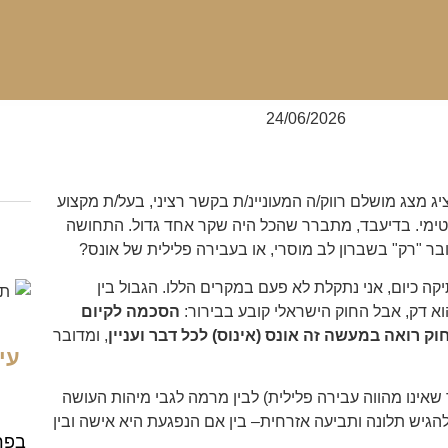
24/06/2026
ג מצג מושלם רווק/ה המעוניינ/ת בקשר רציני, בעל/ת מקצוע
נטימי. בדיעבד, מתברר שהכל היה שקר אחד גדול. התחושה
בר "רק" בשברון לב מוסרי, או בעבירה פלילית של אונס?
ה כיום, אני נתקלת לא פעם במקרים הללו. הגבול בין
וא דק, אבל החוק הישראלי קובע בבירור:
הסכמה לקיום
 רואה במעשה זה אונס (אינוס) לכל דבר ועניין
, ומדובר
עי
אינו מהווה עבירה פלילית) לבין מרמה לגבי מיהות העושה
הגיש תלונה ותביעה אזרחית– בין אם הנפגעת היא אישה ובין