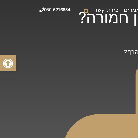
מרים
יצירת קשר
050-6216884
 חמורה?
הרף?
פתח סרגל