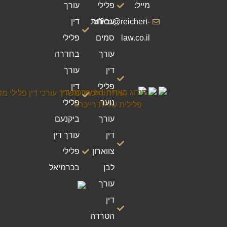
מייל:
פלילי
עורך
office@reichert-
עבירות
דין
law.co.il
סמים
פלילי
עורך
בחדרה
דין
עורך
פלילי
דין
נוער
פלילי
עורך
ביקנעם
דין
עורך דין
צווארון
פלילי
לבן
בכרמיאל
עורך
דין
הטרדה