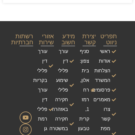
תפריט
יצירת
מידע
אזורי
רשתות
ניווט
קשר
חשוב
שירות
חברתיות
ראשי
סניף
עורך
עורך
אודות
צפון:
דין
דין
הצלחות
בית
פלילי
פלילי
המשרד
אלון,
שימוע
בקריות
פרסומים
רח
פלילי
עורך
מאמרים
רמז
חקירה
דין
צרו
1,
באזהרה
פלילי
קשר
קרית
חקירה
רמת
מפת
טבעון
במשטרה
גן