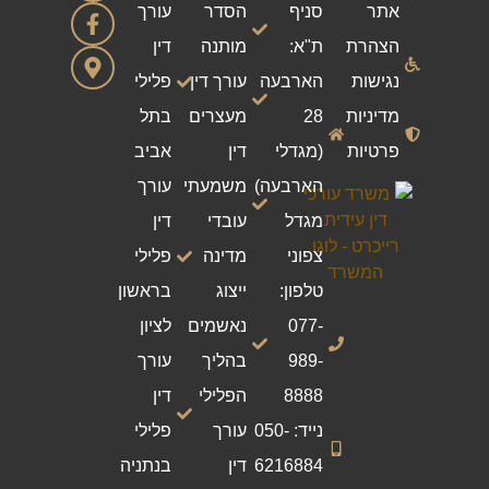
אתר
סניף
הסדר
עורך
הצהרת
ת"א:
מותנה
דין
נגישות
הארבעה
עורך דין
פלילי
מדיניות
28
מעצרים
בתל
פרטיות
(מגדלי
דין
אביב
הארבעה)
משמעתי
עורך
מגדל
עובדי
דין
צפוני
מדינה
פלילי
טלפון:
ייצוג
בראשון
077-
נאשמים
לציון
989-
בהליך
עורך
8888
הפלילי
דין
נייד: 050-
עורך
פלילי
6216884
דין
בנתניה