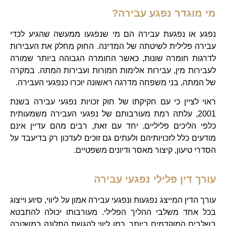
מי מוגדר נפגע עבירה?
נפגע או נפגעת עבירה הם מי שנפגעו ממעשה שהגיע לכדי
עבירה פלילית לשיטתה של המדינה. החוק מחלק את העבירות
לדרגות חומרה שונות, כאשר החומרה הגבוהה ביותר שמורה
לעבירות מין, עבירות אלימות חמורות ועבירות המתה. במקרה
של המתה, בני משפחה מדרגה ראשונה יוכרו כנפגעי העבירה.
ראוי לציין כי עם חקיקתו של חוק זכויות נפגעי עבירה בשנת
2001, עלתה רמת מעורבותם של נפגעי העבירה משמעותית
כלפי הליכים פליליים. יחד עם זאת, רבים מהם עדיין אינם
מודעים כלל לזכויותיהם ולעתים גם זוכים לעדכון רק בדיעבד על
הסדרי טיעון, קיצור מאסר ודיונים משפטיים.
עורך דין פלילי נפגעי עבירה
עורך הדין המייצג נפגעות ונפגעי עבירה אמון על ליווי, סיוע וייצוג
בכל אחד משלבי ההליך הפלילי. מעורבותו יכולה להתבטא
בשלבים המוקדמים ביותר, כמו ליווי להגשת התלונה במשטרה