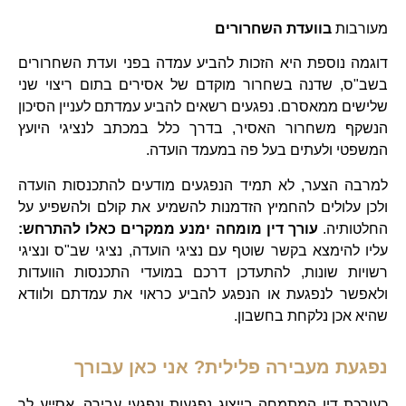
מעורבות
בוועדת השחרורים
דוגמה נוספת היא הזכות להביע עמדה בפני ועדת השחרורים
בשב"ס, שדנה בשחרור מוקדם של אסירים בתום ריצוי שני
שלישים ממאסרם. נפגעים רשאים להביע עמדתם לעניין הסיכון
הנשקף משחרור האסיר, בדרך כלל במכתב לנציגי היועץ
המשפטי ולעתים בעל פה במעמד הועדה.
למרבה הצער, לא תמיד הנפגעים מודעים להתכנסות הועדה
ולכן עלולים להחמיץ הזדמנות להשמיע את קולם ולהשפיע על
החלטותיה.
עורך דין מומחה ימנע ממקרים כאלו להתרחש:
עליו להימצא בקשר שוטף עם נציגי הועדה, נציגי שב"ס ונציגי
רשויות שונות, להתעדכן דרכם במועדי התכנסות הוועדות
ולאפשר לנפגעת או הנפגע להביע כראוי את עמדתם ולוודא
שהיא אכן נלקחת בחשבון.
נפגעת מעבירה פלילית? אני כאן עבורך
כעורכת דין המתמחה בייצוג נפגעות ונפגעי עבירה, אסייע לך