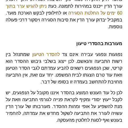
עורך הדין ייכנס במהירות לתמונה. כעת
ניתן להגיש ערר בתוך
60 ימים על החלטת הסגירה
או לחילופין לבקש הארכת מועד.
במקביל יבדוק עורך הדין את סיבות הסגירה ויסקור דרכי פעולה
נוספות.
מעורבות בהסדרי טיעון
נפגעות ונפגעי עבירה אינם צד
להסדר הטיעון
שמתנהל בין
רשות התביעה והנאשם. לכן ייצוג בשלבי גיבוש ההסדר הוא
קריטי, שכן הנפגעים רשאים להביע עמדתם לגבי הסדר הטיעון
וזאת עוד טרם הצגתו לבית המשפט. יחד עם זאת, אין התביעה
מחויבת להתחשב בעמדה זו בסופו של דבר.
לכן כל עוד העונש המוצע בהסדר איננו מקובל על הנפגעים, יש
לקבל ייעוץ יסודי ומקיף לקראת פנייה לגורמי התביעה וזאת על
מנת להשפיע על אופי ומהות ההסדר. מעורבותו של עורך הדין
עשויה לעורר את התביעה לשקול מחדש את עמדתה, להחמיר
בעונש ואף לסגת לחלוטין מהעסקה.