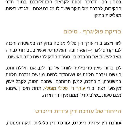
בטחון רב והדרכה נכונה לקראת התנהלותכם בתוך חדר
החקירות, לבדכם מול חוקר ששם לו מטרה אחת – לגבש ראיות
מפלילות בתיק!
בדיקת פוליגרף - סיכום
ליווי וייצוג בידי עורך דין פלילי מנוסה בחקירה במשטרה והכנה
לבדיקת פוליגרף– הוא חובה! הוא קריטי ועשוי בסבירות גבוהה
מאד לעשות את ההבדל בין סגירת התיק להגשת כתב האישום.
לכן ברור שאין פריבילגיה לוותר על כך. לכן, אם חלילה וחס,
הוגשה נגדכם תלונה או שעומדת להיות מוגשת נגדכם תלונה
במשטרה, חובתכם, למען חרותכם ושמכם הטוב, לקבל ייעוץ
מקצועי ורציני בידי
עורך דין פלילי מומלץ
, תחת חיסיון שימנע
מכם טעות בשלב גורלי ממנו אין דרך חזרה.
הייחוד של עורכת דין עידית רייכרט
עורכת דין עידית רייכרט, עורכת דין פלילית
ותיקה ומנוסה,