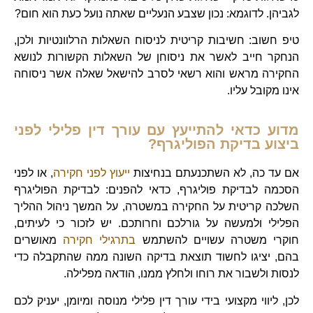
לגביהן. לדוגמא: נכון שצבע הנעליים שאתה נועל כעת הוא חום?
טיפ חשוב: חשיבות קריטית לניסוח השאלות הרלוונטיות ולכן,
הנחקר חייב לאשר את ניסוחן של השאלות הקשורות לנושא
החקירה מראש והוא רשאי לסרב להישאל שאלה אשר ניסוחה
אינו מקובל עליו.
מדוע כדאי להתייעץ עם עורך דין פלילי לפני
ביצוע בדיקת הפוליגרף?
אם עד כה, לא השתכנעתם בנחיצות
ייעוץ לפני חקירה
, או לפני
הסכמה לבדיקת פוליגרף, כדאי להפנים: לבדיקת הפוליגרף
השלכה קריטית על החקירה במשטרה, על המשך ניהול ההליך
הפלילי ולמעשה על גורלכם וחרותכם. יש לזכור כי לעיתים,
חוקרי משטרה עשויים להשתמש
בתרגילי חקירה
מאושרים
בהם, יציגו לחשוד תוצאת בדיקה השונה ממה שהתקבלה כדי
לנסות ולשבור את רוחו ולחלץ ממנו, הודאה מפלילה.
לכן, ליווי מקצועי בידי עורך דין פלילי מנוסה ומיומן, יעניק לכם