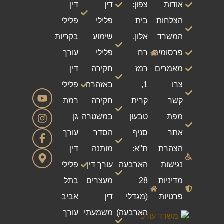
אודות
צפון:
דין
דין
הצלחות
בית
פלילי
פלילי
המשרד
אלון,
שימוע
בקריות
פרסומים
רח
פלילי
עורך
מאמרים
רמז
חקירה
דין
צרו
1,
באזהרה
פלילי
קשר
קרית
חקירה
רמת
מפת
טבעון
במשטרה
גן
אתר
סניף
הסדר
עורך
הצהרת
ת"א:
מותנה
דין
נגישות
הארבעה
עורך דין
פלילי
מדיניות
28
מעצרים
בתל
פרטיות
(מגדלי
דין
אביב
הארבעה)
משמעתי
עורך