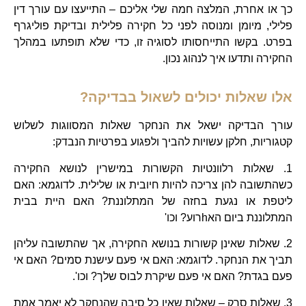
כך או אחרת, המלצה חמה שלי אליכם – התייעצו עם עורך דין
פלילי, מיומן ומנוסה לפני כל חקירה פלילית ובדיקת פוליגרף
בפרט. בקשו התייחסותו לסוגיה זו, כדי שלא תופתעו במהלך
החקירה ותדעו איך לנהוג נכון.
אלו שאלות יכולים לשאול בבדיקה?
עורך הבדיקה ישאל את הנחקר שאלות המסווגות לשלוש
קטגוריות, חלקן עשויות להביך ולפגוע בפרטיות הנבדק:
1. שאלות רלוונטיות הקשורות במישרין לנושא החקירה
כשהתשובה להן צריכה להיות חיובית או שלילית. לדוגמא: האם
ליטפת או נגעת בחזה של המתלוננת? האם היית בבית
המתלוננת ביום האhרוע? וכו'
2. שאלות שאינן קשורות בנושא החקירה, אך שהתשובה עליהן
תביך את הנחקר. לדוגמא: האם אי פעם עישנת סמים? האם אי
פעם בגדת? האם אי פעם שיקרת לבוס שלך? וכו'.
3. שאלות סרק – שאלות שאין כל סיבה שהנחקר לא יאמר אמת