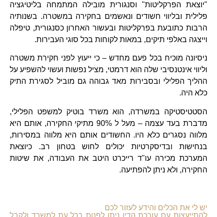
"יוצאת הפרקליטות" וסנגורית מובילה המתמחה בליטיגציה
פלילית ובליווי חשודים ונאשמים בחקירה במשטרה. בשנותיה
הרבות כתובעת בפרקליטות ובעשור האחרון כסנגורית, טיפלה
וייצגה באלפי תיקים, במאות לקוחות בכל סוגי העבירות.
ניסיונה מוכיח בכל פעם מחדש – כי ייעוץ לפני חקירת משטרה
וליווי אינטנסיבי שלה הוא דרמטי, מציל נפשות ועשוי להשפיע על
ההליך הפלילי ובסבירות מאד גבוהה גם מוביל לסגירת התיק
כלא היה.
הסטטיסטיקה במשרדה, הוא משרד בוטיק למשפט הפלילי,
מדברת בעד עצמה – מעל ל 90% מתיקי החקירה, אותם היא
מלווה נסגרים כלא היו. החשודים אותם היא מלווה במסירות,
בנחישות ובדיסקרטיות יכולים לחוש בטחון רב. כיוצאת
המערכת מכירה עו"ד רייכרט היטב את העבודה, את שיטות
החקירה, ולא ניתן להפתיעה.
יש לי את הכלים והידע לעזור לכם
להתייעצות עם עורכת הדין ניתן לפנות בכל עת למשרד ולקבל