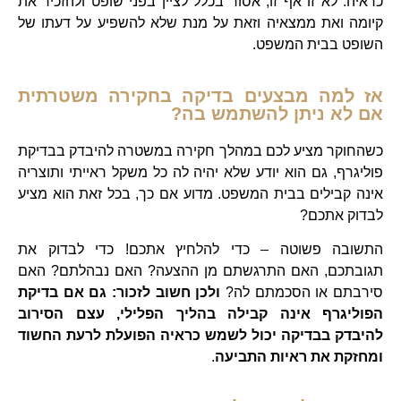
כראיה. לא זו אף זו, אסור בכלל לציין בפני שופט ולהזכיר את
קיומה ואת ממצאיה וזאת על מנת שלא להשפיע על דעתו של
השופט בבית המשפט.
אז למה מבצעים בדיקה בחקירה משטרתית
אם לא ניתן להשתמש בה?
כשהחוקר מציע לכם במהלך חקירה במשטרה להיבדק בבדיקת
פוליגרף, גם הוא יודע שלא יהיה לה כל משקל ראייתי ותוצריה
אינה קבילים בבית המשפט. מדוע אם כך, בכל זאת הוא מציע
לבדוק אתכם?
התשובה פשוטה – כדי להלחיץ אתכם! כדי לבדוק את
תגובתכם, האם התרגשתם מן ההצעה? האם נבהלתם? האם
סירבתם או הסכמתם לה?
ולכן חשוב לזכור: גם אם בדיקת
הפוליגרף אינה קבילה בהליך הפלילי, עצם הסירוב
להיבדק בבדיקה יכול לשמש כראיה הפועלת לרעת החשוד
ומחזקת את ראיות התביעה
.