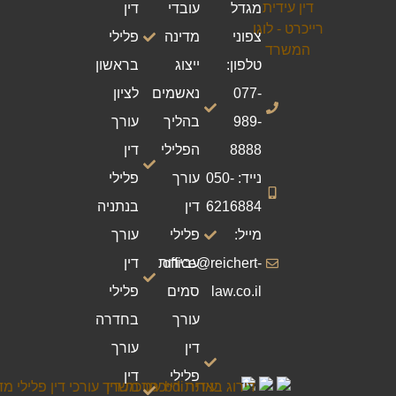
מגדל
עובדי
דין
צפוני
מדינה
פלילי
טלפון:
ייצוג
בראשון
077-
נאשמים
לציון
989-
בהליך
עורך
8888
הפלילי
דין
נייד: 050-
עורך
פלילי
6216884
דין
בנתניה
מייל:
פלילי
עורך
office@reichert-
עבירות
דין
law.co.il
סמים
פלילי
עורך
בחדרה
דין
עורך
פלילי
דין