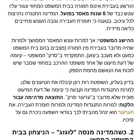
הורשע בעבירת אינוס חמורה בבית המשפט המחוזי ונגזר עליו
עונש כבד של
6 שנות מאסר בפועל
. המדינה התנגדה נחרצות
לכל עיכוב, בטענה כי חומרת העבירה וגובה העונש מחייבים
כליאה מיידית.
ההישג המשפטי:
אך למרות עונש המאסר הממושך ולמרות
שהיה מדובר בעבירת מין חמורה (מצבים בהם בית המשפט
כמעט ולא מעכב ביצוע), התמקדתי ב"סדק" המשפטי – קיומה
של דעת מיעוט של אחד משופטי ההרכב במחוזי שסבר שיש
לזכות את הנאשם מחמת הספק.
בדיון בעליון, השופטת רות רונן קיבלה את הטיעונים שלנו,
למרות התנגדות המדינה וקבעה כי קיומה של דעת המיעוט
מוכיח שלא מדובר ב"ערעור סרק".
התוצאה מדהימה עבור
הלקוח:
למרות התנגדות המדינה ולמרות חומרת העבירה, את
הערעור
הוא ינהל מהבית! לכך בוודאי השפעה ניכרת גם על
סיכויו.
2. כשהמדינה מנסה "לזגזג" – הניצחון בבית
המשפט המחוזי