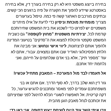
בחירה בייצוג משפטי היא לא רק בחירה בעורך דין, אלא בחירה
באסטרטג שיידע להפוך את הקערה על פיה ברגעים הכי קשים.
ובתיקים מורכבים האתגר קשה פי כמה. טיפול בערעורים
מצריך
מומחיות מוכחת וניסיון
כדי לדעת על אילו מיתרים
משפטיים יש לפרוט כדי לשכנע את בית המשפט שחירותכם
קודמת לכל,
יצירתיות משפטית "מחוץ לקופסה"
גם כשבית
המשפט סקפטי והיכולת למצוא את ה"סדקים" בטיעוני המדינה
ולהפוך אותם לניצחונות,
ליווי אישי ונחוש:
אני מבינה את
הלחץ הפסיכולוגי האדיר שבו אתם נמצאים. עבורי, אתם לא
עוד "מספר תיק", אלא בני אדם שנלחמים על חייהם, ואני
נלחמת יחד אתכם.
אל תעמדו לבד מול המערכת – המאבק מתחיל עכשיו!
גזר דין הוא שלב בדרך, לא סוף הדרך. אם אתם או בני
משפחתכם עומדים לפני מאסר ומתכננים להגיש ערעור, כל
דקה קריטית. אל תאפשרו לשערי הכלא להינעל לפני שמיציתם
את זכותכם לנהל מאבק הוגן מהבית.
צרו איתי קשר עוד היום לשיחת ייעוץ דחופה. אני כאן כדי