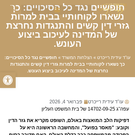
חופשיים נגד כל הסיכויים: כך
נשארו לקוחותיי בבית למרות
גזרי דין קשים והתנגדות נחרצת
של המדינה לעיכוב ביצוע
העונש.
עו"ד עידית רייכרט
»
הצלחות המשרד
»
חופשיים נגד כל הסיכויים:
כך נשארו לקוחותיי בבית למרות גזרי דין קשים והתנגדות
נחרצת של המדינה לעיכוב ביצוע העונש.
פתח סרגל
עו"ד עידית רייכרט
פברואר 4, 2026
עפה"ג 14702-09-25 של בית המשפט העליון
דפיקות הלב המואצות באולם, השופט מקריא את גזר הדין
וקובע: "מאסר בפועל", והמחשבה הראשונה היא על
הפרידה מהמשפחה כבר בדלת האולם. האם מדובר בסוף