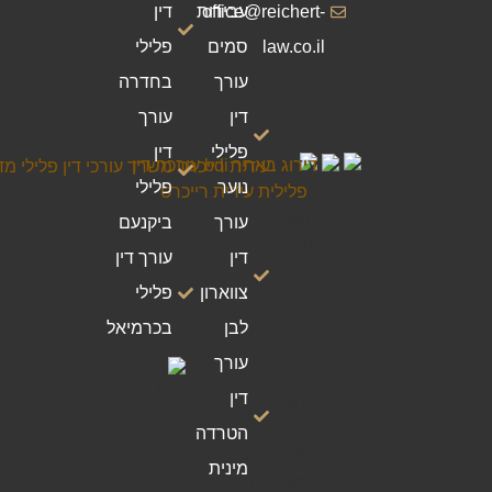
office@reichert-
עבירות
דין
law.co.il
סמים
פלילי
עורך
בחדרה
דין
עורך
פלילי
דין
נוער
פלילי
עורך
ביקנעם
דין
עורך דין
צווארון
פלילי
לבן
בכרמיאל
עורך
דין
הטרדה
מינית