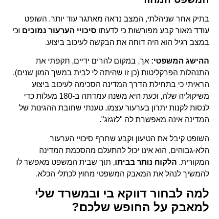
בתיק אחר שניהלתי, המצב נראה מאתגר עוד יותר. השופט
עודד מאור קבע מפורשות כי לדעתו
סיכויי הערעור נמוכים
וכי
במצב רגיל הוא היה דוחה את הבקשה לעיכוב ביצוע.
ההישג המשפטי:
אך, במקום להרים ידיים, תקפתי את
התנהלות הפרקליטות (כן זו שהיתה לי לבית במשך המון שנים).
הראיתי כי בתחילת הדרך המדינה הסכימה לעיכוב ביצוע
משיקוליה שלה, וכעת היא משנה עמדתה ב-180 מעלות כדי
לנסות לקנות יתרון בערעור עצמו. טענתי שחובת ההגינות של
המדינה אינה מאפשרת לה "לזגזג".
השופט קיבל את הטיעון וקבע שחרף סיכויי הערעור
הלא-גבוהים, הוא אינו יכול להתעלם מהסכמת המדינה
המקורית.
הלקוח נותר בביתו
, תוך שבית המשפט מאפשר לו
להמשיך לנהל את המאבק המשפטי מחוץ לכתלי הכלא.
למה לבחור דווקא בי ובמשרד שלי
למאבק על החופש שלכם?