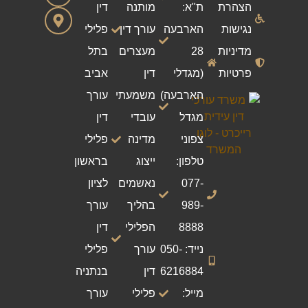
הצהרת
ת"א:
מותנה
דין
נגישות
הארבעה
עורך דין
פלילי
מדיניות
28
מעצרים
בתל
פרטיות
(מגדלי
דין
אביב
הארבעה)
משמעתי
עורך
מגדל
עובדי
דין
צפוני
מדינה
פלילי
טלפון:
ייצוג
בראשון
077-
נאשמים
לציון
989-
בהליך
עורך
8888
הפלילי
דין
נייד: 050-
עורך
פלילי
6216884
דין
בנתניה
מייל:
פלילי
עורך