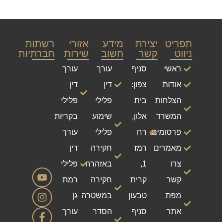
תפריט
יצירת
מידע
אזורי
רשתות
ניווט
קשר
חשוב
שירות
חברתיות
ראשי
סניף
עורך
עורך
אודות
צפון:
דין
דין
הצלחות
בית
פלילי
פלילי
המשרד
אלון,
שימוע
בקריות
פרסומים
רח
פלילי
עורך
מאמרים
רמז
חקירה
דין
צרו
1,
באזהרה
פלילי
קשר
קרית
חקירה
רמת
מפת
טבעון
במשטרה
גן
אתר
סניף
הסדר
עורך