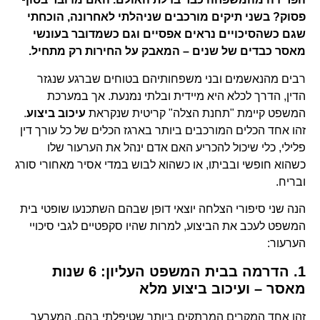
פסוק? בשני תיקים מורכבים שניהלתי לאחרונה, הוכחתי
שגם כשהסיכויים נראים אפסיים וגם כשמדובר בעונשי
מאסר כבדים של שנים – המאבק על החירות רק מתחיל.
רבים מהנאשמים ובני משפחותיהם בטוחים שברגע שנגזר
הדין, הדרך לכלא היא מיידית ובלתי נמנעת. אך במערכת
המשפט קיימת "תחנת הצלה" קריטית שנקראת
עיכוב ביצוע
.
זהו אחד הכלים המורכבים ביותר בארגז הכלים של כל עורך דין
פלילי, כלי שיכול להכריע האם אדם ינהל את הערעור שלו
כשהוא חופשי ובביתו, או כשהוא לבוש במדי אסיר מאחורי סורג
ובריח.
הנה שני סיפורי הצלחה יוצאי דופן שבהם השתכנעו שופטי בית
המשפט לעכב את הביצוע, למרות שהיו סקפטיים לגבי סיכויי
הערעור:
1. הדרמה בבית המשפט העליון: 6 שנות
מאסר – ועיכוב ביצוע מלא
זהו אחד המקרים המרתקים ביותר שטיפלתי בהם. המערער