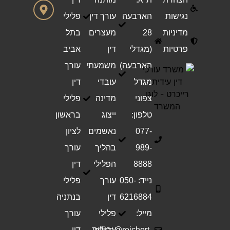
נגישות
הארבעה
עורך דין
פלילי
מדיניות
28
מעצרים
בתל
פרטיות
(מגדלי
דין
אביב
הארבעה)
משמעתי
עורך
מגדל
עובדי
דין
צפוני
מדינה
פלילי
טלפון:
ייצוג
בראשון
077-
נאשמים
לציון
989-
בהליך
עורך
8888
הפלילי
דין
נייד: 050-
עורך
פלילי
6216884
דין
בנתניה
מייל:
פלילי
עורך
office@reichert-
עבירות
דין