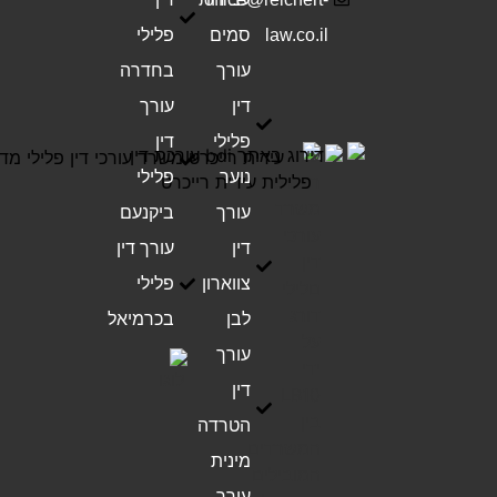
law.co.il
סמים
פלילי
עורך
בחדרה
דין
עורך
פלילי
דין
נוער
פלילי
עורך
ביקנעם
דין
עורך דין
צווארון
פלילי
לבן
בכרמיאל
עורך
דין
הטרדה
מינית
עורך