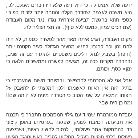
ידעה שלא יאמינו לה. כי היא ידעה שלא היו דברים מעולם. לכן,
היא חשבה לעצמה שהדרך הקלה והנוחה יותר לזכות בפיצוי
כספי תהא בהגשת תביעה אזרחית נגדו ונגד מקום העבודה
(שם הכיס עמוק, כמעט ללא סוף). וזה חצי הצליח לה.
מקום העבודה, הגיע איתה מאד מהר לפשרה כספית, לא היה
להם זמן וכח לבזבז, להגיע מהעיר הגדולה לעיר הקטנה יותר
(חיפה) בשביל לנהל הליכים משפטיים ולהיגרר עם זה שנים,
ובהרבה מקרים ככה זה, מגיעים לפשרה וממשיכים הלאה כי
זמן= כסף. זכותם.
אבל אני לא הסכמתי להתפשר. ובמיוחד משום שהערכתי כי
בתיק הזה אין ראיות לאשמתו ולכן המלצתי לו להאבק על
חפותו המלאה, על שמו הטוב כי הטרדה מינית לא היתה שם‼️
ומה כן היה שם?
עובדת ממורמרת שמייד עם גילוי המסמכים התברר כי תכננה
את תביעתה הכוזבת לעומק, שפגעה בפרטיותו באופן קיצוני
כדי להתחקות אחר פעולותיו, ולנסות להשיג ראיות, ושביצעה
פעולות בלתי חוקיות בעליל, החלטנו להרים ראש ומנגד הגשנו