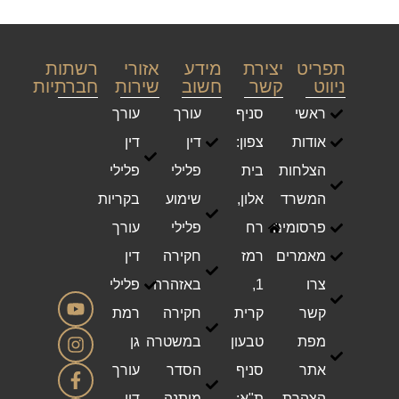
תפריט
יצירת
מידע
אזורי
רשתות
ניווט
קשר
חשוב
שירות
חברתיות
ראשי
סניף
עורך
עורך
אודות
צפון:
דין
דין
הצלחות
בית
פלילי
פלילי
המשרד
אלון,
שימוע
בקריות
פרסומים
רח
פלילי
עורך
מאמרים
רמז
חקירה
דין
צרו
1,
באזהרה
פלילי
קשר
קרית
חקירה
רמת
מפת
טבעון
במשטרה
גן
אתר
סניף
הסדר
עורך
הצהרת
ת"א:
מותנה
דין