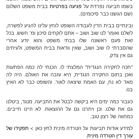
בשמו תביעה נפרדת על
פגיעה בפרטיות
בבית משפט השלום
(שם הגשנו כבר סיכומים).
ובינתיים בבית הדין לעבודה השופט לוחץ עלינו להגיע לפשרה,
לשלם ואומר לנו שוב ושוב – אתם לוקחים סיכון ומ' חשש. בכל
זאת פעם ראשונה שלו בבתי משפט והוא יודע אחרי
שהסברתי לו שוב ושוב, שאין וודאות בבית המשפט, ולעיתים
גם אין צדק.
"חכה לחקירה הנגדית" המלצתי לו. הכנתי לה כמה הפתעות
ואכן בתום החקירה הנגדית, היא עזבה את האולם. היה לה
מאד לא נח, עם האמת שיצאה לאור. והשופט כבר לא האיץ
בנו.
כעבור כמה ימים היא ביקשה לבטל את התביעה. מנגד, ביטלנו
גם את שלנו. וכן ויתרנו גם על ההוצאות. לא היינו חייבים.
כמחווה של רצון טוב.
למידע אודות תביעות על הטרדה מינית לחץ כאן >
תפקידו של
עורך דין הטרדה מינית
.