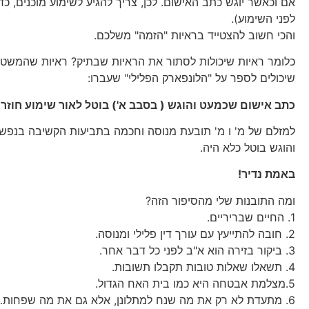
אם וכאשר יוגש כתב האישום. לכן, צריך להגיע לשימוע מוכנים, כ
לפני השימוע).
והכי חשוב להצטייד בראיות "הזמה" משלכם.
כלומר ראיות שיכולות לסתור את הראיות שבתיק? ראיות שהמשטרה 
שיכולים לספר על "הלונפארק הפלילי" שעברו:
כתב אישום שכמעט והוגש ( בסבב א') בוטל לאור שימוע חוזר 
למזלם של מ' ו מ' תובעת מנוסה וחכמה בתביעות הקשיבה בנפש 
והוגש בוטל כלא היה.
באמת נדיר!
ומה התובנות שלי מהסיפור הזה?
1. החיים שבריריים.
2. חובה להתייעץ עם עורך דין פלילי ומנוסה.
3. ביקור בזירה הוא א"ב לפני כל דבר אחר.
4. תשאלו שאלות טובות תקבלו תשובות.
5.מצלמת אבטחה היא כמו בית האח הגדול.
6. מתעדת לא רק את מה שנח למתלונן, אלא גם את מה שפחות….