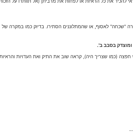
דאי להכיר את כל הראיות או לפחות את מרביתן (אל תוותרו על הזכו
"שכחה" לאסוף, או שהמתלוננים הסתירו. בדיוק כמו במקרה של מ' 
ומוצדק בסבב ב'.
חפצה (כמו שצריך היה), קראה שוב את התיק ואת העדויות והראיו