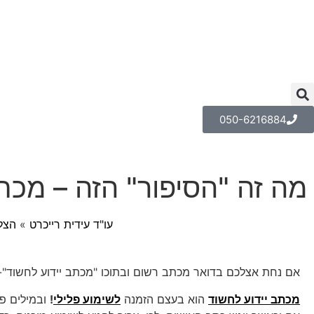
050-6216884
מה זה "הסיפור" הזה – מכת
עו"ד עידית רייכרט
»
הצל
אם נחת אצלכם בדואר מכתב רשום ובתוכו "מכתב יידוע לחשוד"- רו
מכתב יידוע לחשוד
הוא בעצם הזמנה
לשימוע פלילי
!
ובמילים פ