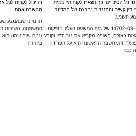
ד כל הסיכויים: כך נשארו לקוחותיי בבית
זה יכול לקרות לכל א
י דין קשים והתנגדות נחרצת של המדינה
מחשבה אחת
וע העונש.
תדמיינו שבאמצע שגר
עפה"ג 14702-09-25 של בית המשפט העליון דפיקות
המשפחה, השירות הצב
ות באולם, השופט מקריא את גזר הדין וקובע:
(נניח שזה שמו) הוא מ
ועל", והמחשבה הראשונה היא על הפרידה
ביחידה
 כבר