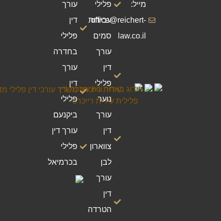
מייל:
פלילי
עורך
office@reichert-
עבירות
דין
law.co.il
סמים
פלילי
עורך
בחדרה
דין
עורך
פלילי
דין
נוער
פלילי
עורך
ביקנעם
דין
עורך דין
צווארון
פלילי
לבן
בכרמיאל
עורך
דין
הטרדה