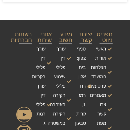
תפריט
יצירת
מידע
אזורי
רשתות
ניווט
קשר
חשוב
שירות
חברתיות
ראשי
סניף
עורך
עורך
אודות
צפון:
דין
דין
הצלחות
בית
פלילי
פלילי
המשרד
אלון,
שימוע
בקריות
פרסומים
רח
פלילי
עורך
מאמרים
רמז
חקירה
דין
צרו
1,
באזהרה
פלילי
קשר
קרית
חקירה
רמת
מפת
טבעון
במשטרה
גן