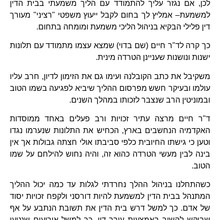
לכן, אם נגזר עליך להתמודד עם הליך משמעתי בבית הדין
למשמעת– אמליץ לך בחום לקבל ייעוץ משפטי "רציני" מעורך
דין פלילי הבקיא בניהול הליכי משמעת ומומחה בתחום.
כך קרה לד"ר חיים (שם בדוי) שמצא עצמו מתמודד עם תלונות
ישנות ונושנות שעניינן הטרדה מינית.
משקיבל את כתב הקובלנה ועימו גם את הזימון לדיון, חרב עליו
עולמו ובעיקר חשש מפרסום ההליך שיביא לפגיעה בשמו הטוב
ובמוניטין הרב שנצבר לזכותו במהלך השנים.
ד"ר חיים מרצה עתיר זכויות ורב פעלים באחד ממוסדות
האקדמיה הנחשבים בארץ, הכחיש את התלונות שנערמו נגדו
וטען כי גישתו החיובית כלפי סביבתו אולי חצתה גבולות אך אין
בינה לבין מעשי הטרדה כהוא זה, והיה נחוש להילחם על שמו
הטוב.
כשהתחלנו בניהול ההלך נחרדתי לגלות עד כמה יכול ההליך
המתנהל בבית הדין למשמעת להיות דורסני ולקפח זכויות יסוד
של אדם. כך למשל דרש בית הדין את תשובת הנתבע על אף
שביקש להשיב באמצעות עורך דין, כך למשל אירועים שנטען