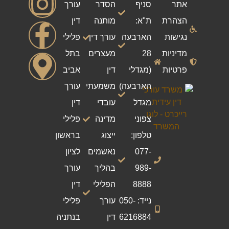
אתר
סניף
הסדר
עורך
הצהרת
ת"א:
מותנה
דין
נגישות
הארבעה
עורך דין
פלילי
מדיניות
28
מעצרים
בתל
פרטיות
(מגדלי
דין
אביב
הארבעה)
משמעתי
עורך
מגדל
עובדי
דין
צפוני
מדינה
פלילי
טלפון:
ייצוג
בראשון
077-
נאשמים
לציון
989-
בהליך
עורך
8888
הפלילי
דין
נייד: 050-
עורך
פלילי
6216884
דין
בנתניה