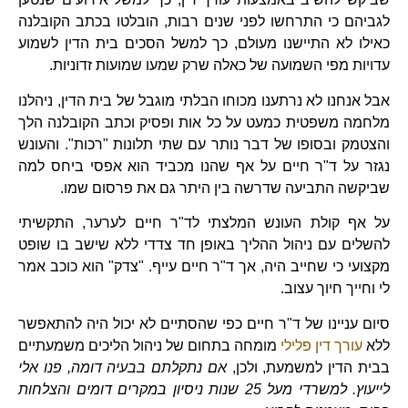
לגביהם כי התרחשו לפני שנים רבות, הובלטו בכתב הקובלנה
כאילו לא התיישנו מעולם, כך למשל הסכים בית הדין לשמוע
עדויות מפי השמועה של כאלה שרק שמעו שמועות זדוניות.
אבל אנחנו לא נרתענו מכוחו הבלתי מוגבל של בית הדין, ניהלנו
מלחמה משפטית כמעט על כל אות ופסיק וכתב הקובלנה הלך
והצטמק ובסופו של דבר נותר עם שתי תלונות "רכות". והעונש
נגזר על ד"ר חיים על אף שהנו מכביד הוא אפסי ביחס למה
שביקשה התביעה שדרשה בין היתר גם את פרסום שמו.
על אף קולת העונש המלצתי לד"ר חיים לערער, התקשיתי
להשלים עם ניהול ההליך באופן חד צדדי ללא שישב בו שופט
מקצועי כי שחייב היה, אך ד"ר חיים עייף. "צדק" הוא כוכב אמר
לי וחייך חיוך עצוב.
סיום עניינו של ד"ר חיים כפי שהסתיים לא יכול היה להתאפשר
ללא
עורך דין פלילי
מומחה בתחום של ניהול הליכים משמעתיים
בבית הדין למשמעת,
ולכן,
אם נתקלתם בבעיה דומה, פנו אלי
לייעוץ. למשרדי מעל 25 שנות ניסיון במקרים דומים והצלחות