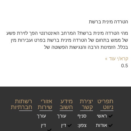
הטרדה מינית ברשת
מהי הטרדה מינית ברשת? המרחב האינטרנטי הפך לזירת פשע
של ממש בתחום של הטרדה מינית ברשת בפרט ועבירות מין
בכלל. הזמינות הרבה והנגישות הפשוטה של
קרא/י עוד »
תפריט
יצירת
מידע
אזורי
רשתות
ניווט
קשר
חשוב
שירות
חברתיות
ראשי
סניף
עורך
עורך
אודות
צפון:
דין
דין