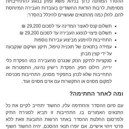
ההסדר המותנה כרוך בניהול משא ומתן בנוגע להתחייבויות
מסוימות, לרבות הודאת החשודים בעובדות העבירה המיוחסת
להם. להלן כמה מהתנאים שעשויים להיכלל בהסדר:
תשלום קנס לאוצר המדינה עד לסכום 29,200 ₪
תשלום פיצוי לנפגע העבירה עד לסכום 29,200 ₪
התחייבות להימנע מביצוע עבירות נוספות
עמידה בתנאים של תוכנית טיפול, תיקון ושיקום שנקבעה
על ידי קצין מבחן
סנקציות לתיקון הנזק שנגרם מהעבירה כמו הפקדת כלי
ירייה, חילוט חפץ, הפקדת רישיון נהיגה, התפטרות או
התחייבות שלא לכהן בתפקיד מסוים, התחייבות מכניסה
למקום מסוים או התקשרות עם אדם מסוים ועוד.
ומה לאחר החתימה?
עם סיום ההסדר והחתימה עליו, החשוד יתחייב לקיים את כל
התנאים האמורים בו. התחייבות זו תביא לסגירת התיק
ולפרסום החלטת ההסדר באתר הרשות התובעת וזאת ללא
פרטי זיהוי אישיים. אם יופרו תנאי ההסכם, יהיה החשוד חשוף