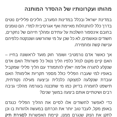
מהותו ועקרונותיו של ההסדר המותנה
במדינת ישראל ובכלל במדינות המערב, הליכים פליליים נוטים
בדרך כלל להתנהלות מאיימת ואף אגרסיבית למדי. הם טומנים
בחובם אינספור השלכות על עתידם ומהלך חייהם של נחקרים,
חשודים ונאשמים, לא כל שכן על מי שהורשעו ושננקטה כלפיהם
ענישה קשה ומחמירה.
אך כאשר אדם נורמטיבי ושומר חוק מועד לראשונה בחייו –
האם קיים מקום לנהל כלפיו הליך נטול כל פשרות? האם אדם
שנקלע לתגרה אלימה ייאלץ להתמודד עם הליך פלילי שמקביל
באופיו למי שעברו הפלילי כולל מספר תקריות אלימות? האם
עובדת שנקלעה למצוקה כלכלית וביצעה מעילה נקודתית,
תישפט לחומרה בדיוק כמו מי שתכננה בעורמה מהלכי גניבה
רבים ושיטתיים אותם ביצעה במשך שנים?
כדי לאפשר לחשודים אלו לסיים את ההליך הפלילי כנגדם
באופן מקל, לעבד טוב יותר את הכרתם במעשה ולהודות בו וכן
לתקן את הנזק שנגרם ממנו, קיימת האפשרות
לסגירת תיק