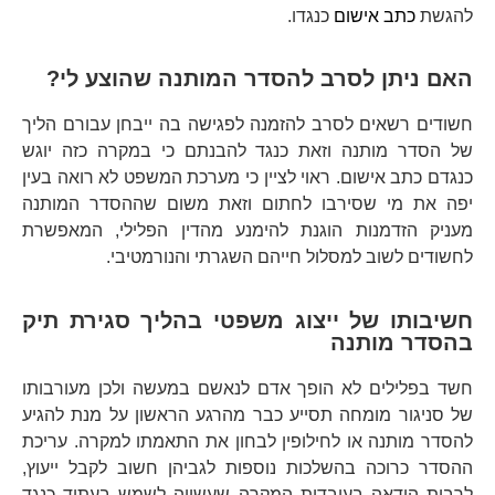
להגשת
כתב אישום
כנגדו.
האם ניתן לסרב להסדר המותנה שהוצע לי?
חשודים רשאים לסרב להזמנה לפגישה בה ייבחן עבורם הליך
של הסדר מותנה וזאת כנגד להבנתם כי במקרה כזה יוגש
כנגדם כתב אישום. ראוי לציין כי מערכת המשפט לא רואה בעין
יפה את מי שסירבו לחתום וזאת משום שההסדר המותנה
מעניק הזדמנות הוגנת להימנע מהדין הפלילי, המאפשרת
לחשודים לשוב למסלול חייהם השגרתי והנורמטיבי.
חשיבותו של ייצוג משפטי בהליך סגירת תיק
בהסדר מותנה
חשד בפלילים לא הופך אדם לנאשם במעשה ולכן מעורבותו
של סניגור מומחה תסייע כבר מהרגע הראשון על מנת להגיע
להסדר מותנה או לחילופין לבחון את התאמתו למקרה. עריכת
ההסדר כרוכה בהשלכות נוספות לגביהן חשוב לקבל ייעוץ,
לרבות הודאה בעובדות המקרה שעשויה לשמש בעתיד כנגד