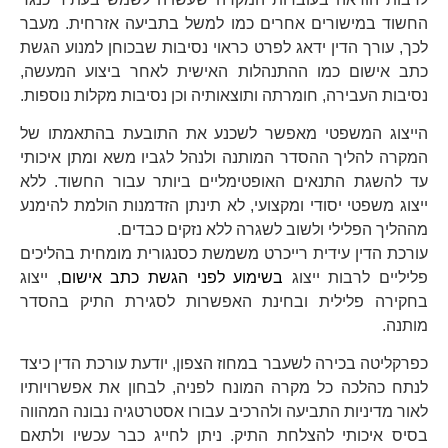
החשוד במישורים אחרים כמו למשל בתביעה אזרחית.
מעבר
לכך, עורך הדין ידאג לפרט כראוי נסיבות שבכוחן למנוע הגשת
כתב אישום כמו ההתנהלות האישית לאחר ביצוע המעשה,
נסיבות העבירה, חומרתה ותוצאותיה וכן נסיבות מקלות נוספות.
הייצוג המשפטי מאפשר לשכנע את התובעת בהתאמתו של
המקרה להליך ההסדר המותנה ולנהל לגביו משא ומתן איכותי
עד להשגת התנאים האופטימליים ביותר עבור החשוד. ללא
ייצוג משפטי יסודי ומקצועי, לא תינתן הזדמנות הולמת להימנע
מההליך הפלילי ולשוב לשגרה ללא נזקים כבדים.
עורכת הדין עידית רייכרט משמשת כסנגורית מומחית בהליכים
פליליים לרבות ייצוג
בשימוע לפני הגשת כתב אישום
, ייצוג
בחקירה פלילית ובחינת האפשרות לסגירת התיק בהסדר
מותנה.
כפרקליטה בכירה לשעבר במחוז הצפון, יודעת עורכת הדין כיצד
לנתח כהלכה כל מקרה המונח לפניה, לבחון את אפשרויותיו
לאור מדיניות התביעה ולהרכיב עבורו אסטרטגיה נבונה המהווה
בסיס איכותי להצלחת התיק. ניתן לחייג כבר עכשיו ולתאם