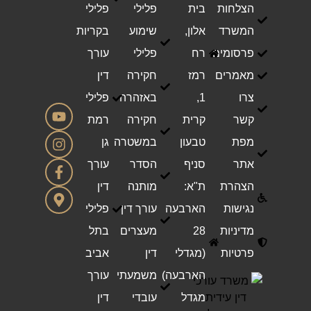
הצלחות
בית
פלילי
פלילי
המשרד
אלון,
שימוע
בקריות
פרסומים
רח
פלילי
עורך
מאמרים
רמז
חקירה
דין
צרו
1,
באזהרה
פלילי
קשר
קרית
חקירה
רמת
מפת
טבעון
במשטרה
גן
אתר
סניף
הסדר
עורך
הצהרת
ת"א:
מותנה
דין
נגישות
הארבעה
עורך דין
פלילי
מדיניות
28
מעצרים
בתל
פרטיות
(מגדלי
דין
אביב
הארבעה)
משמעתי
עורך
מגדל
עובדי
דין