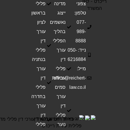
צפוני
מדינה
פלילי
טלפון:
ייצוג
בראשון
077-
נאשמים
לציון
989-
בהליך
עורך
8888
הפלילי
דין
נייד: 050-
עורך
פלילי
6216884
דין
בנתניה
מייל:
פלילי
עורך
office@reichert-
עבירות
דין
law.co.il
סמים
פלילי
עורך
בחדרה
דין
עורך
פלילי
דין
נוער
פלילי