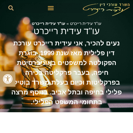
עו"ד עידית רייכרט
»
עו"ד עידית רייכרט
עו"ד עידית רייכרט
נעים להכיר, אני עידית רייכרט עורכת
דין פלילית מאז שנת 1999, בוגרת
הפקולטה למשפטים באוניברסיטת
פתח סרגל
חיפה, בעבר פרקליטה בכירה
בפרקליטות וכיום בעלת משרד בוטיק
פלילי בחיפה ובתל אביב. בנוסף מרצה
בתחומי המשפט הפלילי.