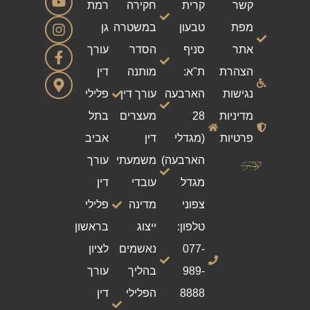
קשר
קרית
חקירה
רמת
מפת
טבעון
במשטרה
גן
אתר
סניף
הסדר
עורך
הצהרת
ת"א:
מותנה
דין
נגישות
הארבעה
עורך דין
פלילי
מדיניות
28
מעצרים
בתל
פרטיות
(מגדלי
דין
אביב
הארבעה)
משמעתי
עורך
מגדל
עובדי
דין
צפוני
מדינה
פלילי
טלפון:
ייצוג
בראשון
077-
נאשמים
לציון
989-
בהליך
עורך
8888
הפלילי
דין