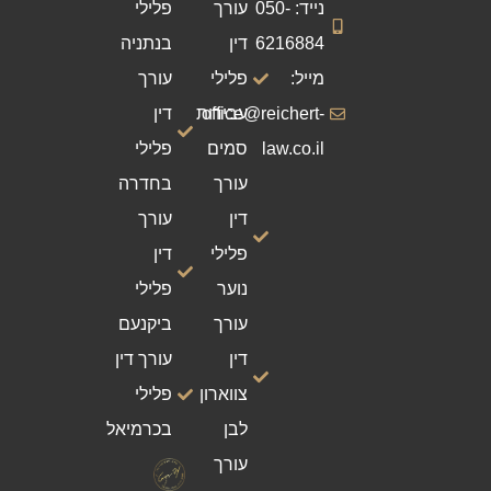
נייד: 050-
עורך
פלילי
6216884
דין
בנתניה
מייל:
פלילי
עורך
office@reichert-
עבירות
דין
law.co.il
סמים
פלילי
עורך
בחדרה
דין
עורך
פלילי
דין
נוער
פלילי
עורך
ביקנעם
דין
עורך דין
צווארון
פלילי
לבן
בכרמיאל
עורך