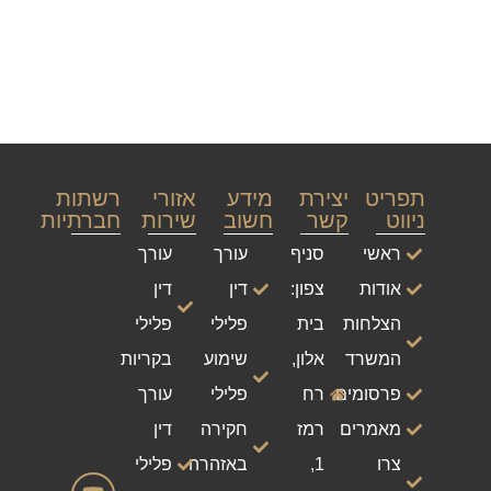
תפריט
יצירת
מידע
אזורי
רשתות
ניווט
קשר
חשוב
שירות
חברתיות
ראשי
סניף
עורך
עורך
אודות
צפון:
דין
דין
הצלחות
בית
פלילי
פלילי
המשרד
אלון,
שימוע
בקריות
פרסומים
רח
פלילי
עורך
מאמרים
רמז
חקירה
דין
צרו
1,
באזהרה
פלילי